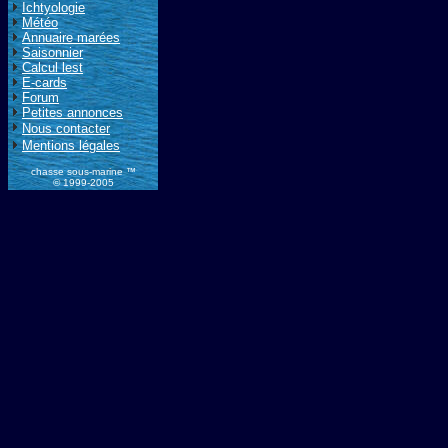
Ichtyologie
Météo
Annuaire marées
Saisonnier
Calcul lest
E-cards
Forum
Petites annonces
Nous contacter
Mentions légales
chasse sous-marine ™
© 1999-2005