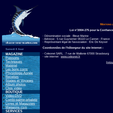
Mentions 
Loi n°2004-275 pour la Confian
- Dénomination sociale : Bleue Marine
- Adresse : 5 rue Guynemer 06110 Le Cannet - France
- Représentant légal de l'association : Eric De Keyser
Coordonnées de l'hébergeur du site Internet :
Samedi 8 Aout
- Celeonet SARL : 7 rue de Wallonie 67000 Strasbourg
MAGAZINE
- site internet :
www.celeonet.fr
Poissons
Techniques
[
reto
Matériel
Les bons coins
Physiologie-Apnée
Recettes
Stages et Voyages
Album photos
Clips vidéo
BOUTIQUE
Vidéo-DVD
Combi-palme-arbalete
Livres et Magazines
Magasins csm
SERVICES