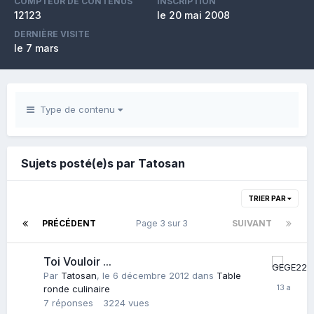
COMPTEUR DE CONTENUS
INSCRIPTION
12123
le 20 mai 2008
DERNIÈRE VISITE
le 7 mars
Type de contenu
Sujets posté(e)s par Tatosan
TRIER PAR
PRÉCÉDENT
Page 3 sur 3
SUIVANT
Toi Vouloir ...
Par
Tatosan
,
le 6 décembre 2012
dans
Table
ronde culinaire
7
réponses
3224
vues