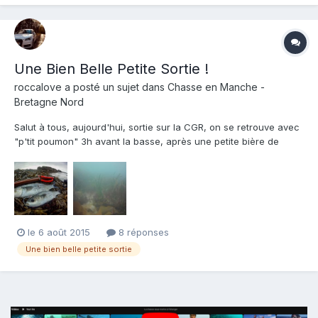
Une Bien Belle Petite Sortie !
roccalove
a posté un sujet dans
Chasse en Manche -
Bretagne Nord
Salut à tous, aujourd'hui, sortie sur la CGR, on se retrouve avec
"p'tit poumon" 3h avant la basse, après une petite bière de
chauffe, nous voilà partis pour environ 2h30 de chasse. De loin
l'eau est très calme et paraît claire, une fois la tête dans l'eau,
on se rend vite compte qu'elle est qu...
le 6 août 2015
8 réponses
Une bien belle petite sortie