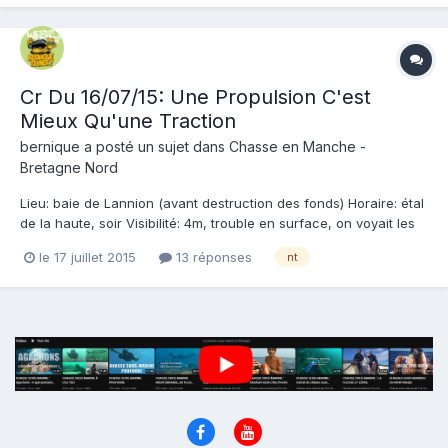
Cr Du 16/07/15: Une Propulsion C'est
Mieux Qu'une Traction
bernique
a posté un sujet dans
Chasse en Manche -
Bretagne Nord
Lieu: baie de Lannion (avant destruction des fonds) Horaire: étal
de la haute, soir Visibilité: 4m, trouble en surface, on voyait les
effets de moirés provoqués par les différentes températures
le 17 juillet 2015
13 réponses
nt
entre les couches d'eau (18 degrés en surface, 15 en bas)
Haaaa!!!! Je viens de m'acheter un Lon...