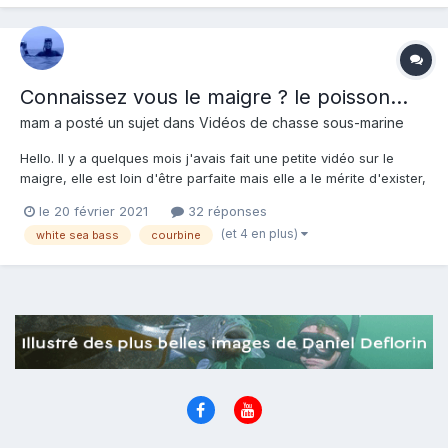
Connaissez vous le maigre ? le poisson...
mam
a posté un sujet dans
Vidéos de chasse sous-marine
Hello. Il y a quelques mois j'avais fait une petite vidéo sur le
maigre, elle est loin d'être parfaite mais elle a le mérite d'exister,
et a priori ça a plu à pas mal de monde.... Je commence à
le 20 février 2021
32 réponses
manquer de temps ayant différents projets, mais je pense faire
(et 4 en plus)
white sea bass
courbine
bientôt une vidéo avec un "inventair...