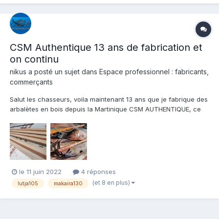
CSM Authentique 13 ans de fabrication et
on continu
nikus
a posté un sujet dans
Espace professionnel : fabricants,
commerçants
Salut les chasseurs, voila maintenant 13 ans que je fabrique des
arbalètes en bois depuis la Martinique CSM AUTHENTIQUE, ce
n'est pas mon activité principale, c'est pourquoi je reste dans
ma petite production, enfin j'en ai fabriqué tout de même plus
de 120 arbalètes toutes gammes confondues....
le 11 juin 2022
4 réponses
(et 8 en plus)
lutja105
makaira130