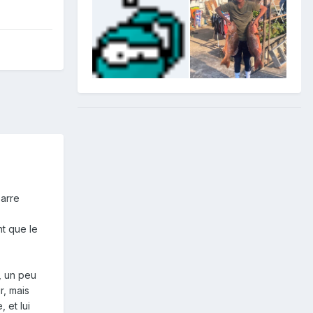
barre
nt que le
, un peu
r, mais
 et lui