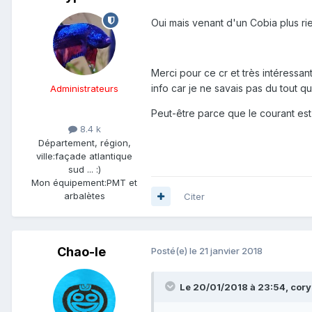
Oui mais venant d'un Cobia plus rie
Merci pour ce cr et très intéressa
info car je ne savais pas du tout qu'
Administrateurs
Peut-être parce que le courant est
8.4 k
Département, région,
ville:
façade atlantique
sud ... :)
Mon équipement:
PMT et
arbalètes
Citer
Chao-le
Posté(e)
le 21 janvier 2018
Le 20/01/2018 à 23:54, coryp