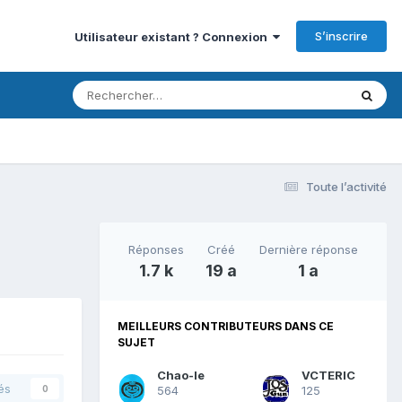
S’inscrire
Utilisateur existant ? Connexion
Toute l’activité
Réponses
Créé
Dernière réponse
1.7 k
19 a
1 a
MEILLEURS CONTRIBUTEURS DANS CE
SUJET
Chao-le
VCTERIC
és
564
125
0