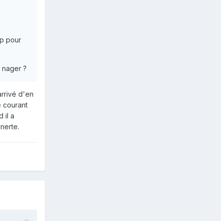
up pour
s nager ?
arrivé d'en
Le courant
 il a
inerte.