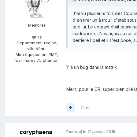
J'ai vu plusieurs fois des Cobias
d'en tirer un à trou : c'était so
Membres
que lui. Le courant était quasi n
madrepore. J'avançais au ras du s
1 k
derrière l'oeil et il s'est posé, s
Département, région,
ville:
Néant
Mon équipement:
PMT,
fusil mares 75 phantom
Y a un bug dans la matrix...
Merci pour le CR, super bien plié l
Citer
coryphaena
Posté(e)
le 21 janvier 2018