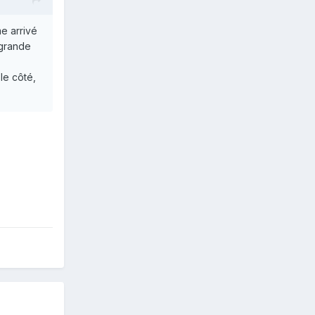
me arrivé
 grande
 le côté,