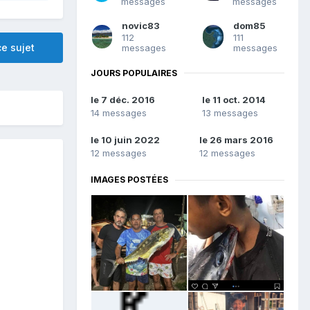
messages
messages
novic83
dom85
112
111
e sujet
messages
messages
JOURS POPULAIRES
le 7 déc. 2016
le 11 oct. 2014
14 messages
13 messages
le 10 juin 2022
le 26 mars 2016
12 messages
12 messages
IMAGES POSTÉES