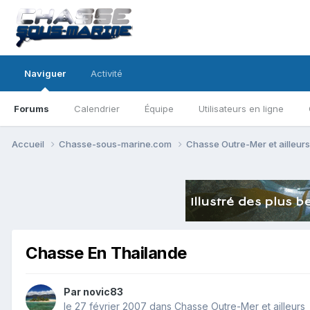
Naviguer
Activité
Forums
Calendrier
Équipe
Utilisateurs en ligne
Accueil
Chasse-sous-marine.com
Chasse Outre-Mer et ailleur
Chasse En Thailande
Par
novic83
le 27 février 2007
dans
Chasse Outre-Mer et ailleurs