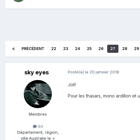
PRÉCÉDENT
22
23
24
25
26
27
28
29
sky eyes
Posté(e)
le 20 janvier 2018
Joli!
Pour les thasars, mono ardillon et 
Membres
84
Département, région,
ville:
Australie le +