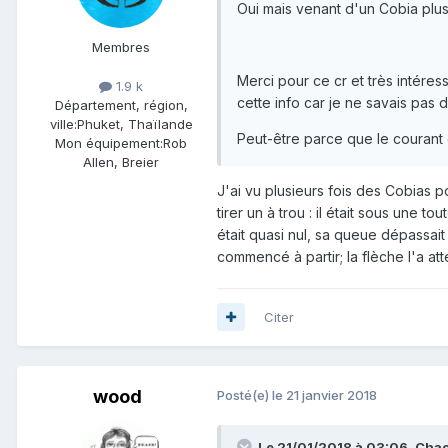
Oui mais venant d'un Cobia plus 
Membres
Merci pour ce cr et très intére
1.9 k
cette info car je ne savais pas du
Département, région,
ville:
Phuket, Thaïlande
Peut-être parce que le courant 
Mon équipement:
Rob
Allen, Breier
J'ai vu plusieurs fois des Cobias po
tirer un à trou : il était sous une t
était quasi nul, sa queue dépassait 
commencé à partir; la flèche l'a atte
Citer
wood
Posté(e)
le 21 janvier 2018
Le 21/01/2018 à 03:06, Chao-