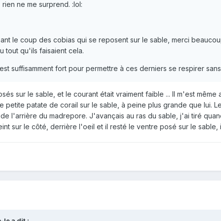
rien ne me surprend. :lol:
ssant le coup des cobias qui se reposent sur le sable, merci beauco
 tout qu'ils faisaient cela.
est suffisamment fort pour permettre à ces derniers se respirer san
sés sur le sable, et le courant était vraiment faible ... Il m'est même 
oute petite patate de corail sur le sable, à peine plus grande que lui. 
de l'arrière du madrepore. J'avançais au ras du sable, j'ai tiré quand
int sur le côté, derrière l'oeil et il resté le ventre posé sur le sable, 
le a dit :