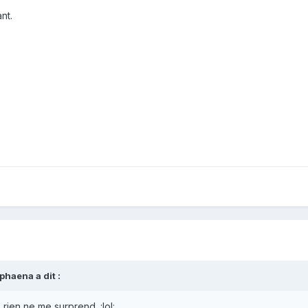
nt.
haena a dit :
rien ne me surprend. :lol: