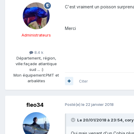
C'est vraiment un poisson surprena
Merci
Administrateurs
8.4 k
Département, région,
ville:
façade atlantique
sud ... :)
Mon équipement:
PMT et
arbalètes
Citer
fleo34
Posté(e)
le 22 janvier 2018
Le 20/01/2018 à 23:54, coryp
Oui mais venant d'un Cobia plus 