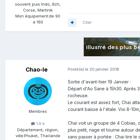
souvent puis Indo, Bzh,
Corse, Martinik
Mon équipement:
de 90
a 160
Citer
Chao-le
Posté(e)
le 20 janvier 2018
Sortie d'avant-hier 19 Janvier :
Départ d'Ao Sane à 15h30. Après 30
rocheuse.
Le courant est assez fort, Chaï att
courant baisse à l'étale. Visi 8-10
Membres
Chaï voit un groupe de 4 Cobias, do
1.9 k
Département, région,
plus petit, nage et tourne autour d
ville:
Phuket, Thaïlande
sans passer à portée : Chaï tire le