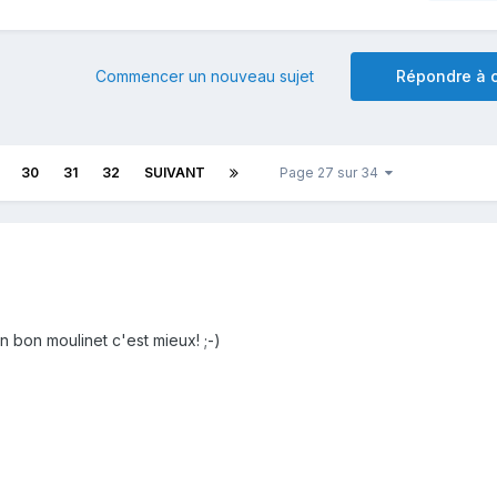
Commencer un nouveau sujet
Répondre à c
30
31
32
SUIVANT
Page 27 sur 34
un bon moulinet c'est mieux! ;-)