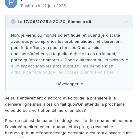
Posté(e)
le 17 juin 2025
Le 17/06/2025 à 20:20,
Simms
a dit :
Non, je viens du monde scientifique, et quand je discute
avec eux je comprends les problématiques. Et clairement
pour le bar/lieu, y'a pas a tortiller. Que tu sois
chasseur/pêcheur, a ta petite échelle tu as un Impact,
parce qu'on est nombreux. Donc clairement oui la plaisance
a un impact. Mais les pros aussi. Et il me semble bien
difficile de faire bouger les choses quand je vois des
plaisanciers remplir des congel de poissons et distribuer
Développer
leur pêche miraculeuse de maquereau et autres. Pourquoi
pas s'arrêter a ce que l'on peut consommer. Et je pense
que la majorité absolue des pêcheurs sont comme ça. Faire
Je suis entièrement d'accord avec toi,de la première à la
des effondrés de poissons ça n'a aucun sens hormis se
dernière ligne,mais alors on fait quoi?On attends la prochaine
faire mousser. Après on peut implorer l'argument irréfutable
volée de bois vert et on dit merci en plus?
que c'est pas toujours comme ça. Mais si déjà la plaisance
Pour ce qui est de ma petite idée,je vais le dire quand même,pour
qui n'a aucun but lucratif arrive même pas a se contrôler,
l'avoir vécu directement quand j'étais pro,ça ressemble
qu'est-ce que tu veux faire contre un pro qui a une vision
beaucoup à un effondrement,je constate c'est tout.J'aimerais me
lucrative de la pêche.