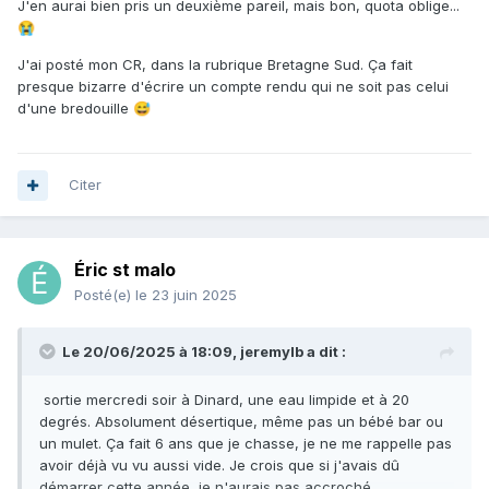
J'en aurai bien pris un deuxième pareil, mais bon, quota oblige...
😭
J'ai posté mon CR, dans la rubrique Bretagne Sud. Ça fait
presque bizarre d'écrire un compte rendu qui ne soit pas celui
d'une bredouille
😅
Citer
Éric st malo
Posté(e)
le 23 juin 2025
Le 20/06/2025 à 18:09,
jeremylb
a dit :
sortie mercredi soir à Dinard, une eau limpide et à 20
degrés. Absolument désertique, même pas un bébé bar ou
un mulet. Ça fait 6 ans que je chasse, je ne me rappelle pas
avoir déjà vu vu aussi vide. Je crois que si j'avais dû
démarrer cette année, je n'aurais pas accroché.