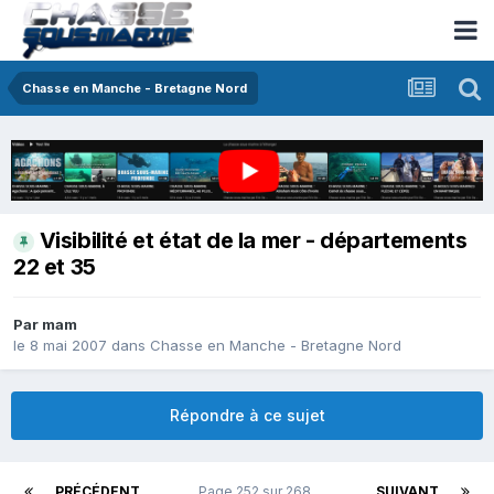
Chasse en Manche - Bretagne Nord
Visibilité et état de la mer - départements
22 et 35
Par
mam
le 8 mai 2007
dans
Chasse en Manche - Bretagne Nord
Répondre à ce sujet
PRÉCÉDENT
Page 252 sur 268
SUIVANT