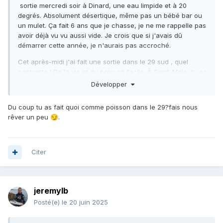
sortie mercredi soir à Dinard, une eau limpide et à 20
degrés. Absolument désertique, même pas un bébé bar ou
un mulet. Ça fait 6 ans que je chasse, je ne me rappelle pas
avoir déjà vu vu aussi vide. Je crois que si j'avais dû
démarrer cette année, je n'aurais pas accroché.
Cet après-midi j'ai fait une sortie dans le 29 sud , quel
contraste ! De la vie et du poisson facile. À Saint-Malo, tu as
l'impression que même les bars de 30 cm, ce sont déjà pris
Développer
une flèche tellement ils ont peur !
Du coup tu as fait quoi comme poisson dans le 29?fais nous
rêver un peu
.
😏
Citer
jeremylb
Posté(e)
le 20 juin 2025