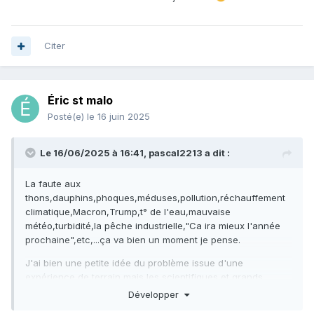
Citer
Éric st malo
Posté(e)
le 16 juin 2025
Le 16/06/2025 à 16:41,
pascal2213
a dit :
La faute aux
thons,dauphins,phoques,méduses,pollution,réchauffement
climatique,Macron,Trump,t° de l'eau,mauvaise
météo,turbidité,la pêche industrielle,"Ca ira mieux l'année
prochaine",etc,...ça va bien un moment je pense.
J'ai bien une petite idée du problème issue d'une
expérience de terrain,mais les scientifiques et grands
spécialistes du forum vont encore me tomber sur le rable
Développer
donc je me tais
😂