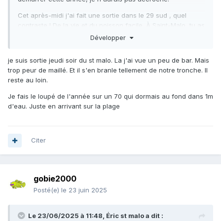
Cet après-midi j'ai fait une sortie dans le 29 sud , quel
contraste ! De la vie et du poisson facile. À Saint-Malo, tu as
l'impression que même les bars de 30 cm, ce sont déjà pris
Développer
une flèche tellement ils ont peur !
je suis sortie jeudi soir du st malo. La j'ai vue un peu de bar. Mais
trop peur de maillé. Et il s'en branle tellement de notre tronche. Il
reste au loin.
Je fais le loupé de l'année sur un 70 qui dormais au fond dans 1m
d'eau. Juste en arrivant sur la plage
Citer
gobie2000
Posté(e)
le 23 juin 2025
Le 23/06/2025 à 11:48,
Éric st malo
a dit :