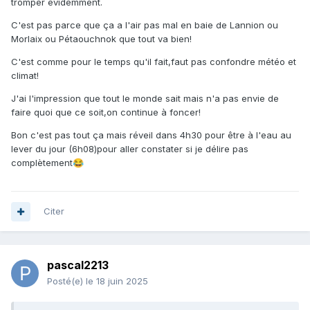
tromper évidemment.
On peut se défouler sur les pros les gros chaluts, certe
C'est pas parce que ça a l'air pas mal en baie de Lannion ou
c'est un scandale. Mais on a tous un impact a notre
Morlaix ou Pétaouchnok que tout va bien!
échelle, et c'est la masse qui fait la pression de pêche pour
la plaisance.
C'est comme pour le temps qu'il fait,faut pas confondre météo et
climat!
J'ai l'impression que tout le monde sait mais n'a pas envie de
faire quoi que ce soit,on continue à foncer!
Bon c'est pas tout ça mais réveil dans 4h30 pour être à l'eau au
lever du jour (6h08)pour aller constater si je délire pas
complètement
😂
Citer
pascal2213
Posté(e)
le 18 juin 2025