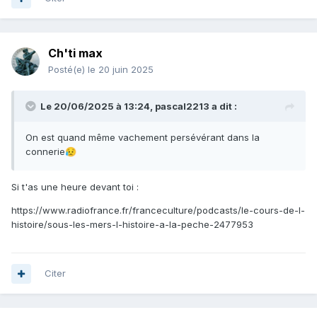
Ch'ti max
Posté(e)
le 20 juin 2025
Le 20/06/2025 à 13:24,
pascal2213
a dit :
On est quand même vachement persévérant dans la
connerie
😥
Si t'as une heure devant toi
:
https://www.radiofrance.fr/franceculture/podcasts/le-cours-de-l-
histoire/sous-les-mers-l-histoire-a-la-peche-2477953
Citer