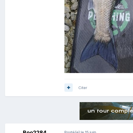
Citer
Boo2284
Posté(e)
le 15 juin