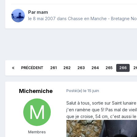
Par
mam
le 8 mai 2007
dans
Chasse en Manche - Bretagne No
PRÉCÉDENT
261
262
263
264
265
266
2
Michemiche
Posté(e)
le 15 juin
Salut à tous, sortie sur Saint lunai
j'en ramène que 5! Pas mal de vieil
que je croise, 54 cm, c'est aussi l
Membres