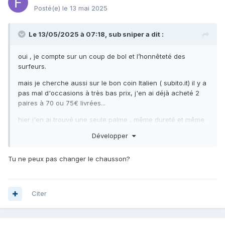
Posté(e)
le 13 mai 2025
Le 13/05/2025 à 07:18,
sub sniper
a dit :
oui , je compte sur un coup de bol et l’honnêteté des
surfeurs.
mais je cherche aussi sur le bon coin Italien ( subito.it) il y a
pas mal d'occasions à très bas prix, j'en ai déjà acheté 2
paires à 70 ou 75€ livrées...
hier j'en ai trouvé une seule palme , même dureté et même
pied manquant pour 20€ malheureusement ce n'est pas la
Développer
bonne pointure...
Tu ne peux pas changer le chausson?
Citer