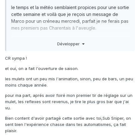
kayak....vive la motorisation !
le temps et la météo semblaient propices pour une sortie
pour une première c'est encourageant , on a pas fait une
cette semaine et voilà que je reçois un message de
pêche mémorable mais je suis tout de même ravis de cette
Marco pour un créneau mercredi, parfait je ne ferais pas
sortie en très bonne compagnie.
mes premiers pas Charentais à l'aveugle.
merci encore Marco .
le rendez vous est pris et ,surement un peu pressé
Développer
découvrir ces zones, j'arrive très en avance au point de
rdv, pas grave Marco est là vu que c'est son lieu de
CR sympa !
travail, j'ai droit à une nouvelle visite de l’évolution de sa
production tandis qu'il fignole deux trois trucs....
et oui, on a fait l'ouverture de saison.
A l'heure prévue on charge le matos dans la fourgonnette
les mulets ont un peu mis l'animation, sinon, peu de bars, un peu
de Marco et le kayak sur le toit , une petite halte bouffe et
moins chaque année.
on trace vers le coin secret ( comme c'est secret je peux
pour ma part, aprés avoir foiré mon premier tir de réglage sur un
pas dire où c'est
)
🤪
mulet, les reflexes sont revenus, je tire le plus gros bar que j'ai
Hors de l'eau c'est très beau, plage pinède et dunes ( bon
vu.
j'en dis pas plus sinon le coin secret ne le sera plus
Bien content d'avoir partagé cette sortie avec toi,Sub Sniper, on
longtemps)
sent bien l'expérience chasse dans tes automatismes, ça fait
la chasse est prévue dans peu d'eau et avec une visie
plaisir.
médiocre, ces deux paramètre sont bien au rendez vous et