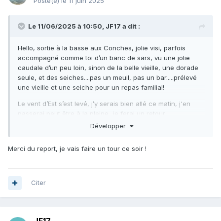
Posté(e)
le 11 juin 2025
Le 11/06/2025 à 10:50,
JF17
a dit :
Hello, sortie à la basse aux Conches, jolie visi, parfois
accompagné comme toi d’un banc de sars, vu une jolie
caudale d’un peu loin, sinon de la belle vieille, une dorade
seule, et des seiches....pas un meuil, pas un bar.....prélevé
une vieille et une seiche pour un repas familial!
Le vent d’Est s’est levé, j’y serais bien allé ce matin, j'en
passerai peut être à la pleine...je ferai un retour.
Développer
Bonne journée à tous
Merci du report, je vais faire un tour ce soir !
Citer