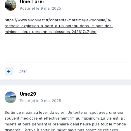
Ume Tarei
Posté(e)
le 9 mai 2025
https://www.sudouest.fr/charente-maritime/la-rochelle/la-
rochelle-explosion-a-bord-d-un-bateau-dans-le-port-des-
minimes-deux-personnes-blessees-24361747.php
Citer
Ume29
Posté(e)
le 9 mai 2025
Sortie ce matin au lever du soleil . Je tente un spot avec une visi
souvent médiocre et effectivement 1m au maximum. La vie est la
:
mulets et bars pendant la première demi heure puis tout le monde
disparaît. J’arrive à sortir un mulet mais pas assez de réflexes