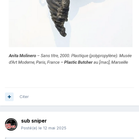
j’ai fais un moule en contreplaqué et j’ai coulé du plastique
fondu, j’ai aussi chauffé le bord cassé du moulin et j’ai
assemblé à chaud, ça semble solide , c’est moche mais
c’est pas grave
Citer
sub sniper
Posté(e)
le 12 mai 2025