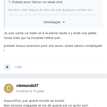
? J’hésite pour Oleron ce week end.
De mon côté depuis le mois de mai quelques sorties sur
Oleron avec du bar à chaque fois mais pas de gros (entre 1
et 2kg). Vu des royales à la dernière sortie pendant la
Développer
canicule mais pas réussi à les faire venir à portée.
Je suis sortie ce matin et à la pleine haute il y avait une petite
houle mais qui ne troublait même pas…
premier beaux poissons pour moi aussi, avant saison compliquée
!
Citer
clemundo17
Posté(e)
le 11 juillet
Aujourd’hui, pas grand monde au boulot.
Mon binome m’appelle et me dit quand est ce qu’on sort .