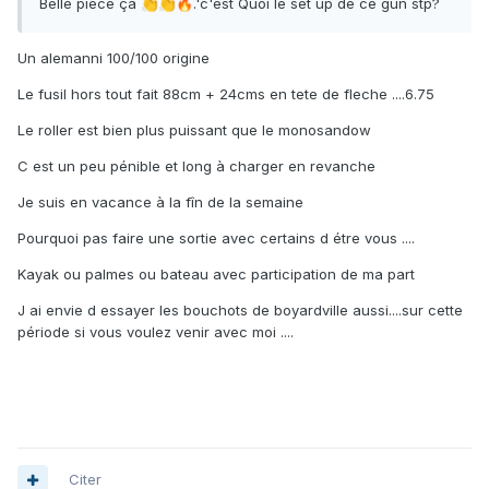
Belle pièce ça
.'c'est Quoi le set up de ce gun stp?
👏
👏
🔥
Un alemanni 100/100 origine
Le fusil hors tout fait 88cm + 24cms en tete de fleche ....6.75
Le roller est bien plus puissant que le monosandow
C est un peu pénible et long à charger en revanche
Je suis en vacance à la fîn de la semaine
Pourquoi pas faire une sortie avec certains d étre vous ....
Kayak ou palmes ou bateau avec participation de ma part
J ai envie d essayer les bouchots de boyardville aussi....sur cette
période si vous voulez venir avec moi ....
Citer