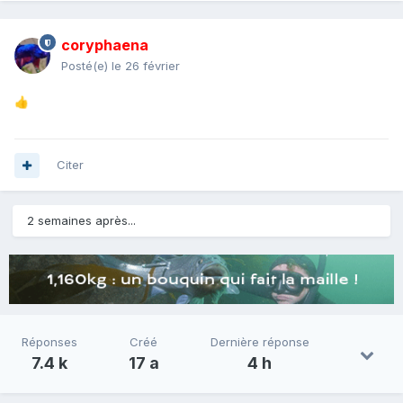
coryphaena
Posté(e)
le 26 février
👍
Citer
2 semaines après...
Réponses
Créé
Dernière réponse
7.4 k
17 a
4 h