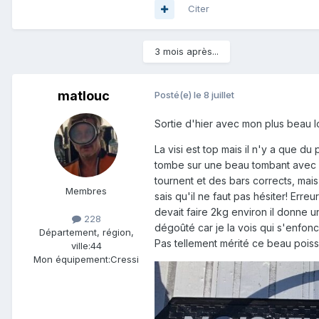
Citer
3 mois après...
matlouc
Posté(e)
le 8 juillet
Sortie d'hier avec mon plus beau 
La visi est top mais il n'y a que d
tombe sur une beau tombant avec pa
tournent et des bars corrects, mais 
Membres
sais qu'il ne faut pas hésiter! Erre
devait faire 2kg environ il donne 
228
dégoûté car je la vois qui s'enfon
Département, région,
Pas tellement mérité ce beau poi
ville:
44
Mon équipement:
Cressi