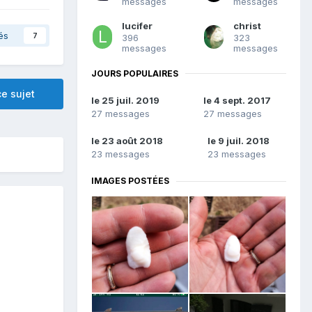
messages
messages
lucifer
christ
és
7
396
323
messages
messages
JOURS POPULAIRES
e sujet
le 25 juil. 2019
le 4 sept. 2017
27 messages
27 messages
le 23 août 2018
le 9 juil. 2018
23 messages
23 messages
IMAGES POSTÉES