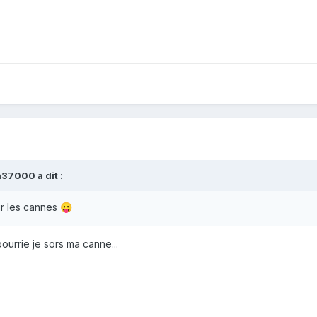
n37000
a dit :
ir les cannes
😛
ourrie je sors ma canne...