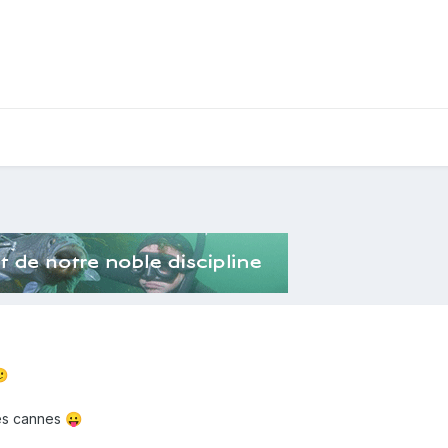

les cannes
😛