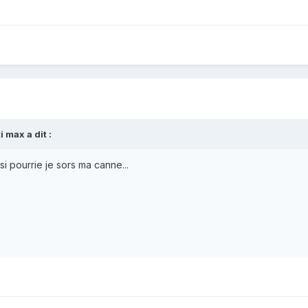
ti max
a dit :
i pourrie je sors ma canne...