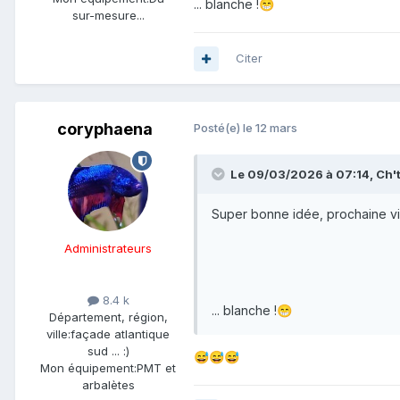
... blanche !
😁
sur-mesure...
Citer
coryphaena
Posté(e)
le 12 mars
Le 09/03/2026 à 07:14,
Ch'
Super bonne idée, prochaine vis
Administrateurs
8.4 k
... blanche !
😁
Département, région,
ville:
façade atlantique
sud ... :)
😅
😅
😅
Mon équipement:
PMT et
arbalètes