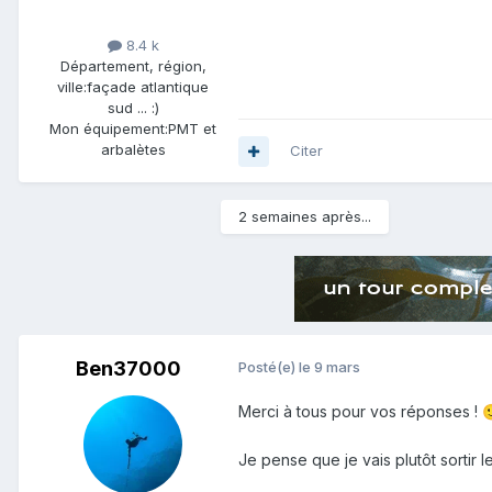
8.4 k
Département, région,
ville:
façade atlantique
sud ... :)
Mon équipement:
PMT et
arbalètes
Citer
2 semaines après...
Ben37000
Posté(e)
le 9 mars
Merci à tous pour vos réponses !

Je pense que je vais plutôt sortir 