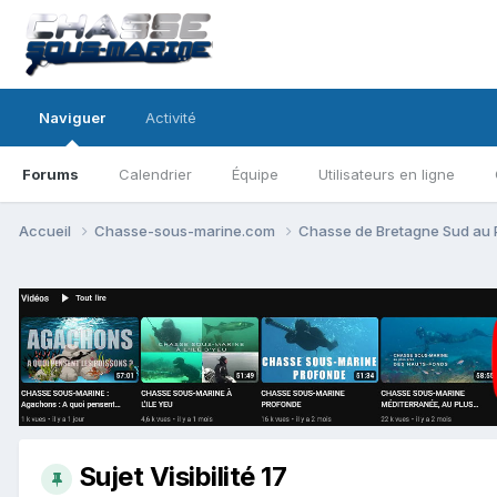
Naviguer
Activité
Forums
Calendrier
Équipe
Utilisateurs en ligne
Accueil
Chasse-sous-marine.com
Chasse de Bretagne Sud au
Sujet Visibilité 17