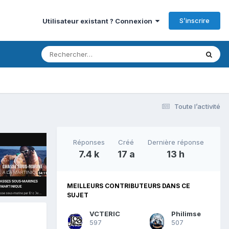
S’inscrire
Utilisateur existant ? Connexion
Toute l’activité
Réponses
Créé
Dernière réponse
7.4 k
17 a
13 h
MEILLEURS CONTRIBUTEURS DANS CE
SUJET
VCTERIC
Philimse
597
507