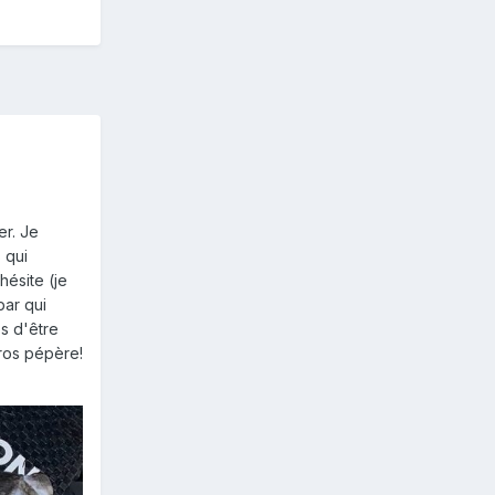
er. Je
 qui
hésite (je
bar qui
s d'être
gros pépère!