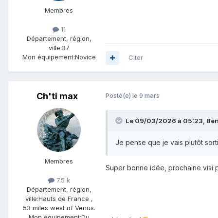
Membres
11
Département, région,
ville:
37
Mon équipement:
Novice
Citer
Ch'ti max
Posté(e)
le 9 mars
Le 09/03/2026 à 05:23,
Be
Je pense que je vais plutôt sort
Membres
Super bonne idée, prochaine visi p
7.5 k
Département, région,
ville:
Hauts de France ,
53 miles west of Venus.
Mon équipement:
Du