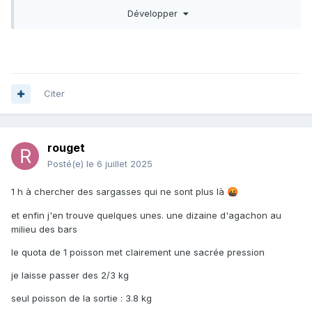
simplement du délire
Développer
même pour moi qui suis habitué à lancer sur chasses, j'ai
rarement vu autant de vie
le poisson se gave de sardines .... donc il n'est peut être
pas très enclin à aller en bordure
Citer
rouget
Posté(e)
le 6 juillet 2025
1 h à chercher des sargasses qui ne sont plus là
🤬
et enfin j'en trouve quelques unes. une dizaine d'agachon au
milieu des bars
le quota de 1 poisson met clairement une sacrée pression
je laisse passer des 2/3 kg
seul poisson de la sortie : 3.8 kg