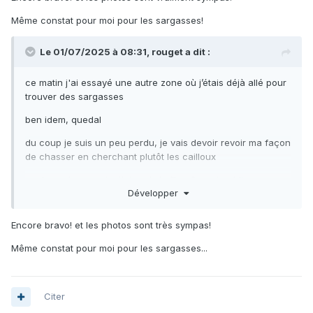
Même constat pour moi pour les sargasses!
Le 01/07/2025 à 08:31,
rouget
a dit :
ce matin j'ai essayé une autre zone où j’étais déjà allé pour
trouver des sargasses
ben idem, quedal
du coup je suis un peu perdu, je vais devoir revoir ma façon
de chasser en cherchant plutôt les cailloux
quelques barounets, j'attends le "bon", quota oblige
Développer
un peu plus de 2.5 kg
Encore bravo! et les photos sont très sympas!
Même constat pour moi pour les sargasses...
Citer