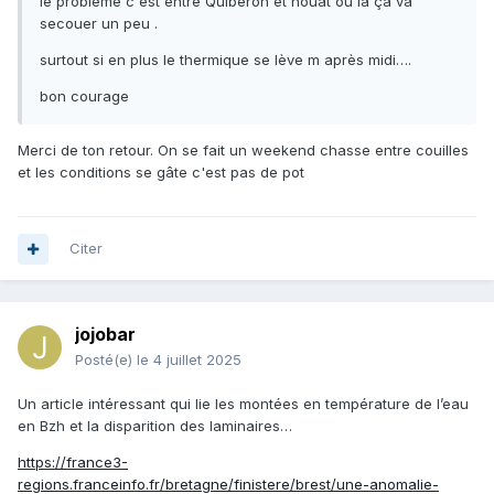
le problème c est entre Quiberon et houat ou la ça va
secouer un peu .
surtout si en plus le thermique se lève m après midi….
bon courage
Merci de ton retour. On se fait un weekend chasse entre couilles
et les conditions se gâte c'est pas de pot
Citer
jojobar
Posté(e)
le 4 juillet 2025
Un article intéressant qui lie les montées en température de l’eau
en Bzh et la disparition des laminaires…
https://france3-
regions.franceinfo.fr/bretagne/finistere/brest/une-anomalie-