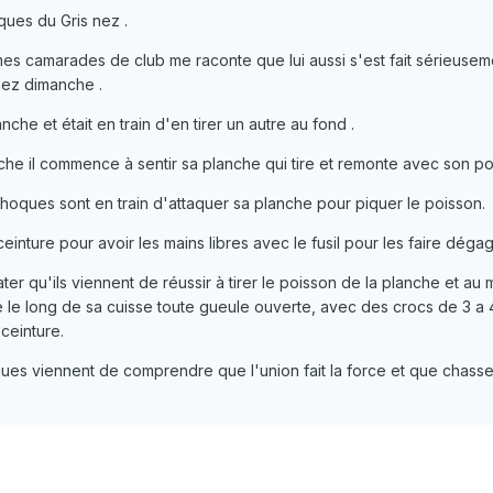
ques du Gris nez .
mes camarades de club me raconte que lui aussi s'est fait sérieusem
nez dimanche .
anche et était en train d'en tirer un autre au fond .
nche il commence à sentir sa planche qui tire et remonte avec son po
 phoques sont en train d'attaquer sa planche pour piquer le poisson.
einture pour avoir les mains libres avec le fusil pour les faire dégag
tater qu'ils viennent de réussir à tirer le poisson de la planche et a
e le long de sa cuisse toute gueule ouverte, avec des crocs de 3 a 
 ceinture.
oques viennent de comprendre que l'union fait la force et que chass