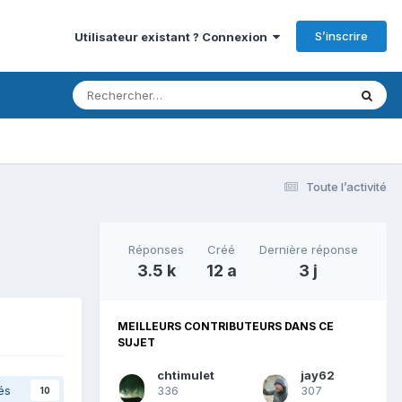
S’inscrire
Utilisateur existant ? Connexion
Toute l’activité
Réponses
Créé
Dernière réponse
3.5 k
12 a
3 j
MEILLEURS CONTRIBUTEURS DANS CE
SUJET
chtimulet
jay62
és
336
307
10