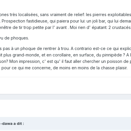
s très localisées, sans vraiment de relief: les pierres exploitable
Prospection fastidieuse, qui paiera pour lui: un joli bar, qui lui dem
enêtre de tir trop petite par l' avant . Moi rien d' épatant: 2 crustacés
 vu de phoques.
 pas à un phoque de rentrer à trou. A contrario est-ce ce qui expl
it plus grand-monde, et en corollaire, en surface, du pinnipède ? A
on? Mon impression, c' est qu' il faut aller chercher un poisson de 
f, pour ce qui me concerne, de moins en moins de la chasse plaisir.
-dawa a dit :