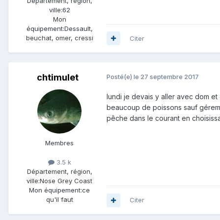
Département, région,
ville:
62
Mon
équipement:
Dessault,
beuchat, omer, cressi
Citer
chtimulet
Posté(e)
le 27 septembre 2017
lundi je devais y aller avec dom e
beaucoup de poissons sauf gérem' q
pêche dans le courant en choisissa
Membres
3.5 k
Département, région,
ville:
Nose Grey Coast
Mon équipement:
ce
qu'il faut
Citer