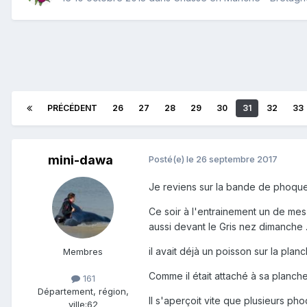
PRÉCÉDENT
26
27
28
29
30
31
32
33
mini-dawa
Posté(e)
le 26 septembre 2017
Je reviens sur la bande de phoque
Ce soir à l'entrainement un de me
aussi devant le Gris nez dimanche 
il avait déjà un poisson sur la planc
Membres
Comme il était attaché à sa planch
161
Département, région,
Il s'aperçoit vite que plusieurs ph
ville:
62