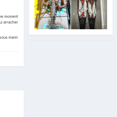
meme moment
ui arracher
 sous marin