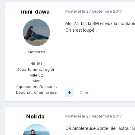
mini-dawa
Posté(e)
le 27 septembre 2017
Moi j'ai fait la BM et eux la montant
On s'est loupé .
Membres
161
Département, région,
ville:
62
Mon
équipement:
Dessault,
beuchat, omer, cressi
Citer
Noirda
Posté(e)
le 27 septembre 2017
CR Ambleteuse.Sortie hier autour BM.