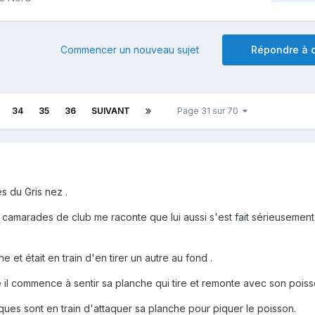
Commencer un nouveau sujet
Répondre à c
34
35
36
SUIVANT
Page 31 sur 70
s du Gris nez .
s camarades de club me raconte que lui aussi s'est fait sérieuseme
.
he et était en train d'en tirer un autre au fond .
e il commence à sentir sa planche qui tire et remonte avec son poiss
oques sont en train d'attaquer sa planche pour piquer le poisson.