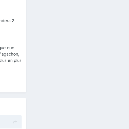
s
andera 2
.
ique que
 l'agachon,
plus en plus