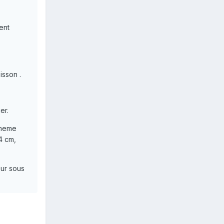
ent
isson .
er.
u meme
4 cm,
eur sous