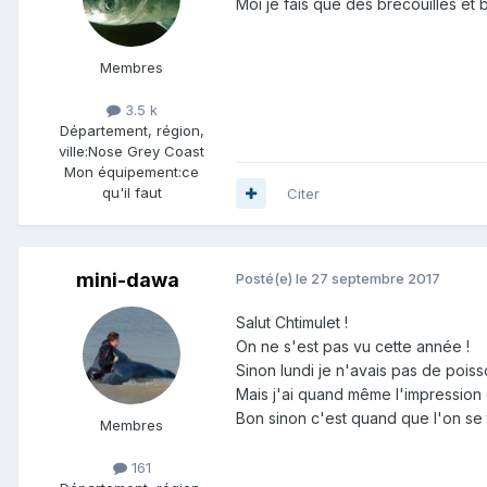
Moi je fais que des brecouilles et 
Membres
3.5 k
Département, région,
ville:
Nose Grey Coast
Mon équipement:
ce
qu'il faut
Citer
mini-dawa
Posté(e)
le 27 septembre 2017
Salut Chtimulet !
On ne s'est pas vu cette année !
Sinon lundi je n'avais pas de poiss
Mais j'ai quand même l'impression q
Bon sinon c'est quand que l'on se 
Membres
161