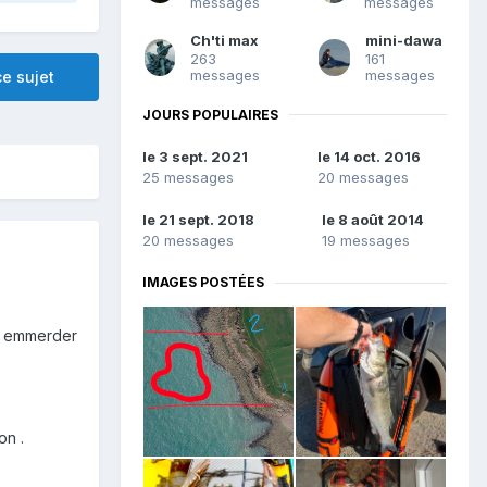
messages
messages
Ch'ti max
mini-dawa
263
161
messages
messages
e sujet
JOURS POPULAIRES
le 3 sept. 2021
le 14 oct. 2016
25 messages
20 messages
le 21 sept. 2018
le 8 août 2014
20 messages
19 messages
IMAGES POSTÉES
nt emmerder
on .