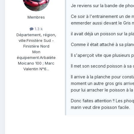
Je reviens sur la bande de pho
Ce soir à l'entrainement un de 
Membres
emmerder aussi devant le Gris 
1.3 k
il avait déjà un poisson sur la pl
Département, région,
ville:
Finistère Sud -
Comme il était attaché à sa pla
Finistère Nord
Mon
Il s'aperçoit vite que plusieurs
équipement:
Arbalète
Moicano 100 ; Marc
Il met son second poisson à sa c
Valentin N°6...
Il arrive à la planche pour cons
moment un autre gros gris arriv
pour lui arracher le poisson à la
Donc faites attention !! Les ph
marin veut dire poisson facile.