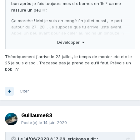
bon après je fais toujours mes dix bornes en 1h
ca me
?
rassure un peu !!!
?
Ça marche ! Moi je suis en congé fin juillet aussi , je part
autour du 27 -28 . Je suppose que tu arrive juste avant.
Appel un peu avant pour se caler au moins un binouze !!
?
Développer
Théoriquement j'arrive le 23 juillet, le temps de monter etc etc le
25 je suis dispo . Tracasse pas je prend ce qu'il faut. Prévois un
bob
?
?
Citer
Guillaume83
Posté(e)
le 14 juin 2020
Le 14/06/2020 à 17:26,
erickona
a dit :