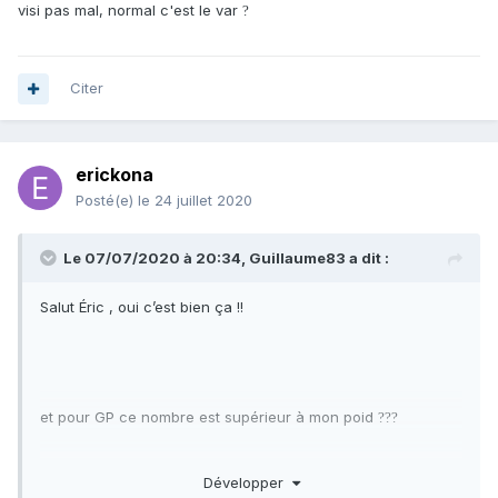
visi pas mal, normal c'est le var
?
Citer
erickona
Posté(e)
le 24 juillet 2020
Le 07/07/2020 à 20:34,
Guillaume83
a dit :
Salut Éric , oui c’est bien ça !!
et pour GP ce nombre est supérieur à mon poid
?
?
?
je vais bientôt te contacter GP
?
?
Développer