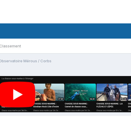
Classement
Observatoire Mérous / Corbs