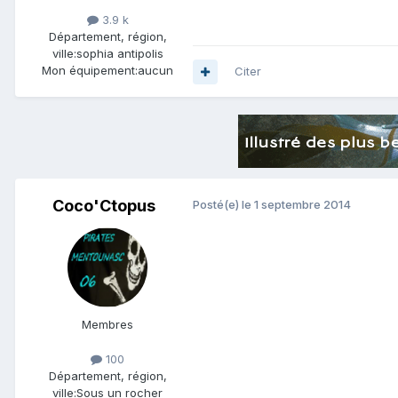
3.9 k
Département, région,
ville:
sophia antipolis
Mon équipement:
aucun
Citer
Coco'Ctopus
Posté(e)
le 1 septembre 2014
Membres
100
Département, région,
ville:
Sous un rocher