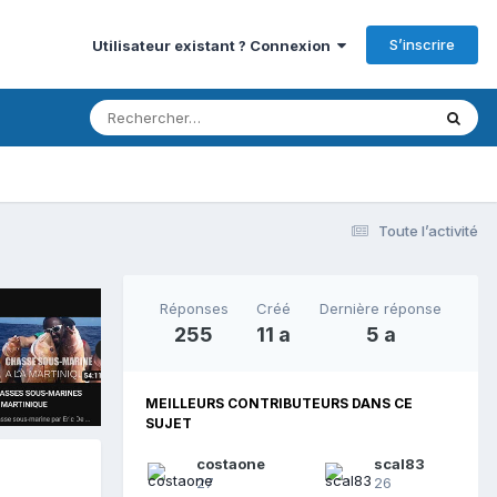
S’inscrire
Utilisateur existant ? Connexion
Toute l’activité
Réponses
Créé
Dernière réponse
255
11 a
5 a
MEILLEURS CONTRIBUTEURS DANS CE
SUJET
costaone
scal83
27
26