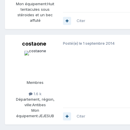
Mon équipement:
Huit
tentacules sous
stéroides et un bec
affuté
Citer
costaone
Posté(e)
le 1 septembre 2014
Membres
1.6 k
Département, région,
ville:
Antibes
Mon
équipement:
JEJESUB
Citer