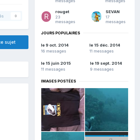
messages
messages
rouget
SEVAN
és
0
23
17
messages
messages
JOURS POPULAIRES
e sujet
le 9 oct. 2014
le 15 déc. 2014
16 messages
11 messages
le 15 juin 2015
le 19 sept. 2014
11 messages
9 messages
IMAGES POSTÉES