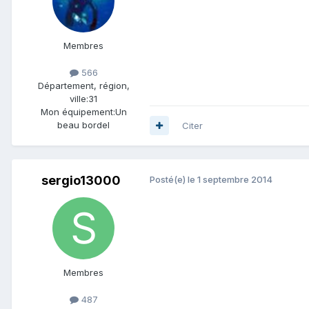
Membres
566
Département, région,
ville:
31
Mon équipement:
Un
beau bordel
Citer
sergio13000
Posté(e)
le 1 septembre 2014
Membres
487