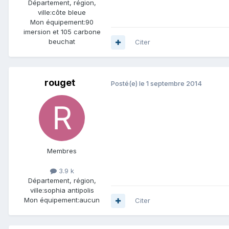
Département, région,
ville:
côte bleue
Mon équipement:
90
imersion et 105 carbone
beuchat
Citer
rouget
Posté(e)
le 1 septembre 2014
Membres
3.9 k
Département, région,
ville:
sophia antipolis
Mon équipement:
aucun
Citer