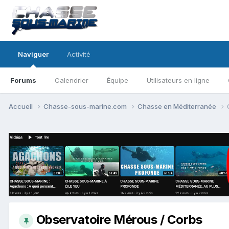
Naviguer
Activité
Forums
Calendrier
Équipe
Utilisateurs en ligne
Accueil
Chasse-sous-marine.com
Chasse en Méditerranée
Observatoire Mérous / Corbs