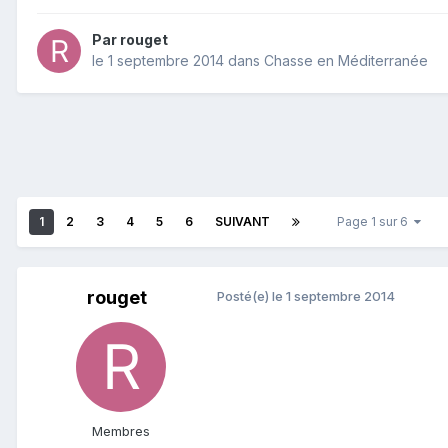
Par
rouget
le 1 septembre 2014
dans
Chasse en Méditerranée
1
2
3
4
5
6
SUIVANT
Page 1 sur 6
rouget
Posté(e)
le 1 septembre 2014
Membres