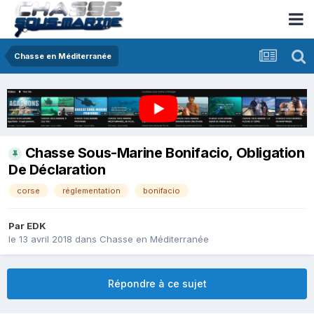
Chasse en Méditerranée
Chasse Sous-Marine Bonifacio, Obligation
De Déclaration
corse
réglementation
bonifacio
Par
EDK
le 13 avril 2018
dans
Chasse en Méditerranée
Répondre à ce sujet