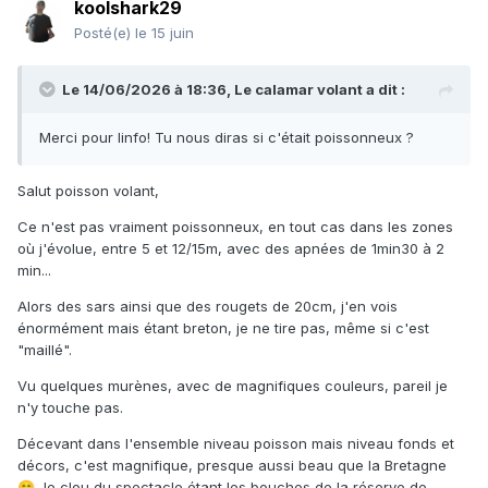
koolshark29
Posté(e)
le 15 juin
Le 14/06/2026 à 18:36,
Le calamar volant
a dit :
Merci pour linfo! Tu nous diras si c'était poissonneux ?
Salut poisson volant,
Ce n'est pas vraiment poissonneux, en tout cas dans les zones
où j'évolue, entre 5 et 12/15m, avec des apnées de 1min30 à 2
min...
Alors des sars ainsi que des rougets de 20cm, j'en vois
énormément mais étant breton, je ne tire pas, même si c'est
"maillé".
Vu quelques murènes, avec de magnifiques couleurs, pareil je
n'y touche pas.
Décevant dans l'ensemble niveau poisson mais niveau fonds et
décors, c'est magnifique, presque aussi beau que la Bretagne
, le clou du spectacle étant les bouches de la réserve de
😁