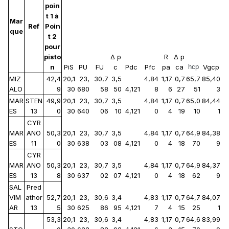
poin
t 1 à
Mar
Ref
Poin
que
t 2
pour
pisto
Δ p
R
Δ p
n
PiS
PU
FU
c
Pdc
Pfc
pa
ca
hcp
Vgcp
MIZ
42,4
20,1
23,
30,7
3,5
4,84
1,17
0,7
65,7
85,40
ALO
9
30
680
58
50
4,121
8
6
27
51
3
MAR
STEN
49,9
20,1
23,
30,7
3,5
4,84
1,17
0,7
65,0
84,44
ES
13
0
30
640
06
10
4,121
0
4
19
10
1
CYR
MAR
ANO
50,3
20,1
23,
30,7
3,5
4,84
1,17
0,7
64,9
84,38
ES
11
0
30
638
03
08
4,121
0
4
18
70
9
CYR
MAR
ANO
50,3
20,1
23,
30,7
3,5
4,84
1,17
0,7
64,9
84,37
ES
13
8
30
637
02
07
4,121
0
4
18
62
9
SAL
Pred
VIM
athor
52,7
20,1
23,
30,6
3,4
4,83
1,17
0,7
64,7
84,07
AR
13
5
30
625
86
95
4,121
7
4
15
25
1
53,3
20,1
23,
30,6
3,4
4,83
1,17
0,7
64,6
83,99