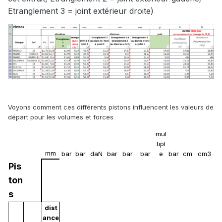
Etranglement 3 = joint extérieur droite)
Voyons comment ces différents pistons influencent les valeurs de
départ pour les volumes et forces
mul
tipl
mm
bar
bar
daN
bar
bar
bar
e
bar
cm
cm3
Pis
ton
s
dist
ance