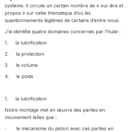
le coulisseau pendant la manœuvre; une contrainte de
système. Il circule un certain nombre de « ouï dire et
frottement piston forte (dont je parlerais un peu plus tard);
propos » sur cette thématique d’où les
dans la phase de chargement/armement à la vu de la
vitesse d’exécution, il n'y a aucune impacte possible liée au
questionnements légitimes de certains d’entre nous.
transfert (flux gaz); des surfaces matériel imparfaites.
J’ai identifié quatre domaines concernés par l’huile :
1.
la lubrification
application de ce coefficient, notre exemple choisi = 0,7 en
début de chargement la force à compenser est de
2.
la protection
26,15daN, cela donne:
3.
le volume
P (pression musculaire en bar à appliquer au départ
chargement) = FiS (force en daN) / [Sch (surface d’appuis
4.
le poids
musculaire chargeur en cm²) * TCdc]
P (pression musculaire en bar à appliquer au départ
chargement) = FiS (26,15) / [Sch (9,063) * 0.7]
1.
la lubrification
P = 4,12 bar soit 4,2kg/cm² valeur de compensation à partir
de laquelle je pourrais (P+x) mettre en mouvement
Notre montage met en œuvre des parties en
mouvement telles que :
Soit force musculaire exercée 4,12 * 9,063 = 37,34 daN
·
le mécanisme du piston avec ces parties en