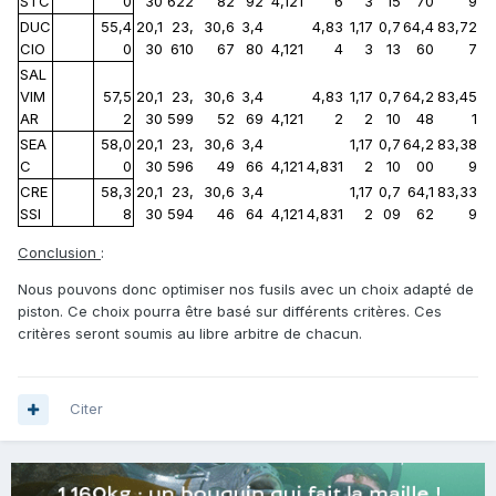
STC
0
30
622
82
92
4,121
6
3
15
70
9
DUC
55,4
20,1
23,
30,6
3,4
4,83
1,17
0,7
64,4
83,72
CIO
0
30
610
67
80
4,121
4
3
13
60
7
SAL
VIM
57,5
20,1
23,
30,6
3,4
4,83
1,17
0,7
64,2
83,45
AR
2
30
599
52
69
4,121
2
2
10
48
1
SEA
58,0
20,1
23,
30,6
3,4
1,17
0,7
64,2
83,38
C
0
30
596
49
66
4,121
4,831
2
10
00
9
CRE
58,3
20,1
23,
30,6
3,4
1,17
0,7
64,1
83,33
SSI
8
30
594
46
64
4,121
4,831
2
09
62
9
Conclusion
:
Nous pouvons donc optimiser nos fusils avec un choix adapté de
piston. Ce choix pourra être basé sur différents critères. Ces
critères seront soumis au libre arbitre de chacun.
Citer