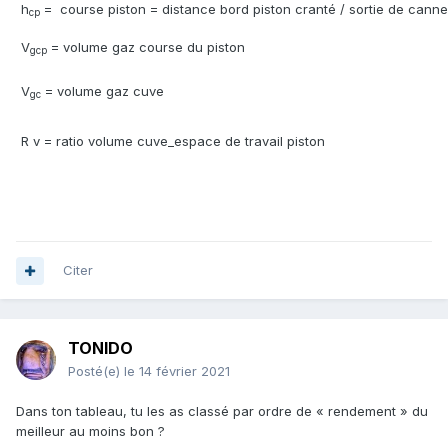
h
=
course piston = distance bord piston cranté / sortie de cann
cp
V
= volume gaz course du piston
gcp
V
= volume gaz cuve
gc
R v = ratio volume cuve_espace de travail piston
Citer
TONIDO
Posté(e)
le 14 février 2021
Dans ton tableau, tu les as classé par ordre de « rendement » du
meilleur au moins bon ?