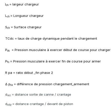
l
= largeur chargeur
ch
L
= Longueur chargeur
ch
S
= Surface chargeur
ch
TC
dc = taux de charge dynamique pendant le chargement
P
= Pression musculaire à exercer début de course pour charger
dc
P
= Pression musculaire à exercer fin de course pour armer
fc
R pa = ratio début _fin phase 2
Δ p
= différence de pression chargement_armement
ca
d
= distance sortie de canne / crantage
scc
d
= distance crantage / devant de piston
cdp