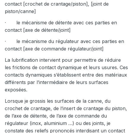
contact [crochet de crantage/piston], [joint de
application de ce coefficient, notre exemple choisi = 0,7 à
piston/canne]
l'armement la force à compenser est de 30,71daN, cela
donne:
·
le mécanisme de détente avec ces parties en
P (pression musculaire en bar à appliquer pour armer) = FU
contact [axe de détente/joint]
(force en daN) / [Sch (surface d’appuis musculaire
chargeur en cm²) * TCdc]
·
le mécanisme du régulateur avec ces parties en
contact [axe de commande régulateur/joint]
P (pression musculaire en bar à appliquer pour armer) = FU
(30,71) / [Sch (9,063) * 0,7]
La lubrification intervient pour permettre de réduire
P = 4,84 bar soit 4,94kg/cm² valeur de compensation à
les frictions de contact dynamique et leurs usures. Ces
partir de laquelle je pourrais (P+contrainte crantage) armer
contacts dynamiques s’établissent entre des matériaux
Soit force musculaire exercée 4,84 * 9,063 = 43,86 daN
différents par l’intermédiaire de leurs surfaces
exposées.
Lorsque je grossis les surfaces de la canne, du
crochet de crantage, de l’insert de crantage du piston,
de l’axe de détente, de l’axe de commande du
régulateur (inox, aluminium …) ou des joints, je
constate des reliefs prononcés interdisant un contact