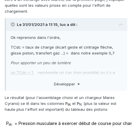
quelles sont les valeurs prises en compte pour l'effort de
chargement.
Le 31/01/2021 à 11:15,
luc
a dit :
Ok reprenons dans l'ordre,
TCdc = taux de charge (écart geste et cintrage flèche,
glisse piston, transfert gaz ...) = dans notre exemple 0,7
Pour apporter un peu de lumière
un TCdc = 1
représente un cas (non possible) ou il y a
absence totale de frottement au niveau du joint de kit; un
Développer
geste parfait et continu avec rectitude de la flèche pendant
toute la manœuvre; une absence totale de contrainte de
frottement piston; dans la phase de chargement/armement
Le résultat (pour l'assemblage choisi et un chargeur Mares
à la vu de la vitesse d’exécution, il n'y a aucune impacte
Cyrano) se lit dans les colonnes
P
et
P
(plus la valeur est
dc
fc
possible liée au transfert (flux gaz).
haute plus l'effort est important) du tableau des pistons:
a l'opposé
un TCdc = 0
représente un cas ou il y a 100%
P
= Pression musculaire à exercer début de course pour char
de blocage soit une absence de déplacement
dc