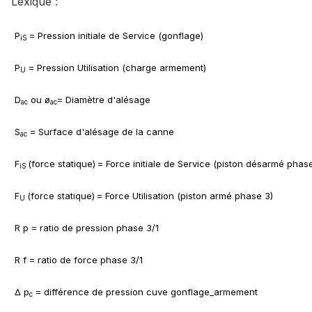
Lexique :
P
= Pression initiale de Service (gonflage)
iS
P
= Pression Utilisation (charge armement)
U
D
ou ø
= Diamètre d'alésage
ac
ac
S
= Surface d'alésage de la canne
ac
F
(force statique)
= Force initiale de Service (piston désarmé phase
iS
F
(force statique)
= Force Utilisation (piston armé phase 3)
U
R p = ratio de pression phase 3/1
R f = ratio de force phase 3/1
Δ p
= différence de pression cuve gonflage_armement
c