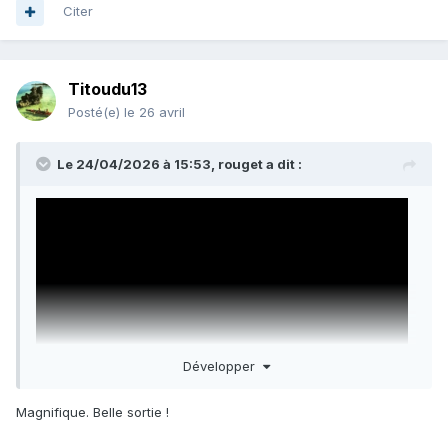
Citer
pas mal de sorties consacrées à la prospection
pas encore eu l'occas de trouver des araignées cette
années, par contre 2 baudroies, ce qui reste rare à la
Titoudu13
palme
Posté(e)
le 26 avril
Le 24/04/2026 à 15:53,
rouget
a dit :
Développer
Magnifique. Belle sortie !