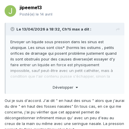
jipeeme13
Posté(e)
le 14 avril
Le 13/04/2026 à 18:32,
Ch'ti max
a dit :
Envoyer un liquide sous pression dans les sinus est
utopique. Les sinus sont clos* (hormis les ostiums , petits
orifices de drainage qui posent problème justement quand
ils sont obstrués pour des causes diverses)et essayer d'y
faire entrer un liquide en force est physiquement
impossible, sauf peut-être avec un petit cathéter, mais à
condition que l'air contenu puisse s'échapper, sinon la
surpression risque de créer des dégâts et des douleurs
Développer
intenses. Je pense que le Respimer® permet un nettoyage
des fosses nasales (où débouchent les ostiums qui drainent
les sinus) et donc facilitent la "vidange" naturelle des
Oui je suis d'accord. J'ai dit " en haut des sinus " alors que j'aurai
cavités.
du dire " en haut des fosses nasales" En tous cas, en ce qui me
concerne, j'ai pu vérifier que cet appareil permet de
D'ailleurs,en cas de sinusite on sent bien l'hyperpression
décongestionner infiniment mieux qu' avec un peu d'eau au
douloureuse dans la cavité, dûe aux liquides produits lors
creux de la main ou même avec une seringue nasale. La pression
de l'infection (je te laisse imaginer)et au fait que la