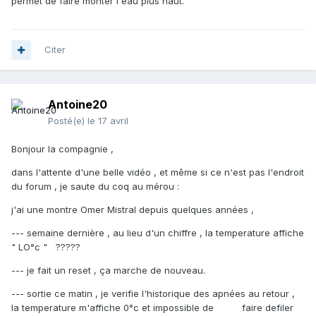
permet de faire monter l'eau plus haut.
muqueuse congestionnée bouche l'orifice de sortie.
La seule méthode pour faire entrer du liquide dans le sinus
est la méthode de Proetz qui consiste à créer d'abord une
Citer
dépression dans les sinus par aspiration dans les fosses
nasales, puis en injectant le liquide de traitement (toujours
dans la fosse nasale ) qui entrera dans le sinus dès que
l'aspiration s'arrête (un peu comme quand on fait entrer un
Antoine20
liquide dans un flacon plastique en appuyant sur les parois
Posté(e)
le 17 avril
et en relâchant ensuite). Ensuite le liquide et toutes les
cochonneries sont réaspirées et c'est "nettoyé" en
Bonjour la compagnie ,
plusieurs manœuvres.
dans l'attente d'une belle vidéo , et même si ce n'est pas l'endroit
*Contrairement aux fosses nasales bien ouvertes devant
du forum , je saute du coq au mérou
:
par les narines et derrière par les choanes.
j'ai une montre Omer Mistral depuis quelques années ,
--- semaine dernière , au lieu d'un chiffre , la temperature affiche
" LO°c " ?????
--- je fait un reset , ça marche de nouveau.
--- sortie ce matin , je verifie l'historique des apnées au retour ,
la temperature m'affiche 0°c et impossible de faire defiler