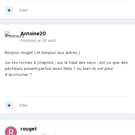
Citer
pas mal de sorties consacrées à la prospection
pas encore eu l'occas de trouver des araignées cette
années, par contre 2 baudroies, ce qui reste rare à la
Antoine20
palme
Posté(e)
le 30 avril
Bonjour rouget ( et bonjour aux autres )
sur tes roches à chapons , sur le haut des secs , est ce que des
pêcheurs posent parfois leurs filets ? ou bien ils ont peur
d'accrocher ?
Citer
rouget