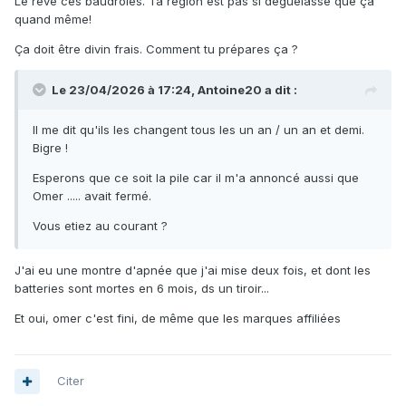
Le rêve ces baudroies. Ta région est pas si déguelasse que ça
quand même!
Ça doit être divin frais. Comment tu prépares ça ?
Le 23/04/2026 à 17:24,
Antoine20
a dit :
Il me dit qu'ils les changent tous les un an / un an et demi.
Bigre !
Esperons que ce soit la pile car il m'a annoncé aussi que
Omer ..... avait fermé.
Vous etiez au courant ?
J'ai eu une montre d'apnée que j'ai mise deux fois, et dont les
batteries sont mortes en 6 mois, ds un tiroir...
Et oui, omer c'est fini, de même que les marques affiliées
Citer