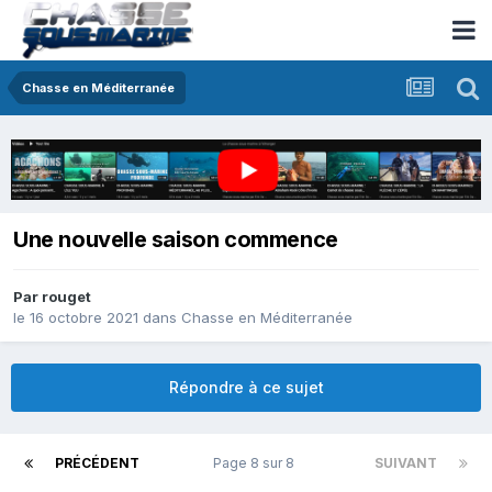
Chasse en Méditerranée
Une nouvelle saison commence
Par
rouget
le 16 octobre 2021
dans
Chasse en Méditerranée
Répondre à ce sujet
PRÉCÉDENT
Page 8 sur 8
SUIVANT