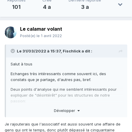
Réponses
Créé
Dernière réponse
101
4 a
3 a
Le calamar volant
Posté(e)
le 1 avril 2022
Le 31/03/2022 à 15:37,
Fischlick
a dit :
Salut à tous
Echanges très intéressants comme souvent ici, des
constats que je partage, d'autres pas, bref.
Deux points d'analyse qui me semblent intéressants pour
expliquer de "désintérêt" pour les structures de notre
passion:
Développer
- la chasse a ça de particulier que rencontrer et former des
collègues vient aussi à faire diminuer sa propre part du
gâteau. En vélo la route sera toujours là, au foot difficile de
Je rajouterais que l'associatif est aussi souvent une affaire de
jouer tout seul, mais en chasse la concurrence réduit le
gens qui ont le temps, donc plutôt dépassé la cinquantaine