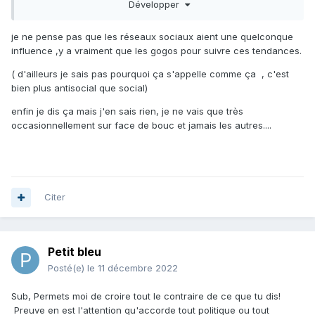
Développer
toujours bredouille !!!
)
😁
je préfère voir un CR avec un pei ou deux plutôt qu’une
je ne pense pas que les réseaux sociaux aient une quelconque
ceinture pleine (je parle bien de l’image renvoyée sur les
influence ,y a vraiment que les gogos pour suivre ces tendances.
réseaux)
( d'ailleurs je sais pas pourquoi ça s'appelle comme ça , c'est
dans la zone les chassons ne manquent pas hiver comme
bien plus antisocial que social)
été, pour ce qui est de l’étique je ne m’attarde plus là
dessus
😕
enfin je dis ça mais j'en sais rien, je ne vais que très
occasionnellement sur face de bouc et jamais les autres....
Citer
Petit bleu
Posté(e)
le 11 décembre 2022
Sub, Permets moi de croire tout le contraire de ce que tu dis!
Preuve en est l'attention qu'accorde tout politique ou tout