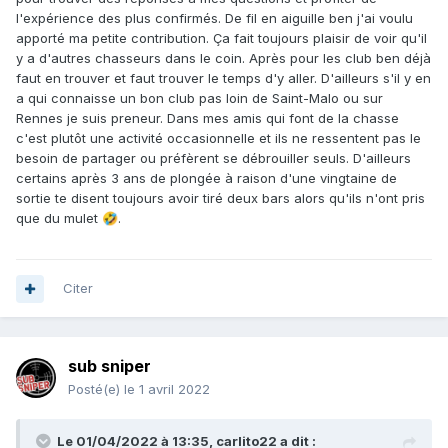
A aucun moment je n'ai recherché spécifiquement un
l'expérience des plus confirmés. De fil en aiguille ben j'ai voulu
forum sur la CSM.
apporté ma petite contribution. Ça fait toujours plaisir de voir qu'il
y a d'autres chasseurs dans le coin. Après pour les club ben déjà
faut en trouver et faut trouver le temps d'y aller. D'ailleurs s'il y en
a qui connaisse un bon club pas loin de Saint-Malo ou sur
Rennes je suis preneur. Dans mes amis qui font de la chasse
c'est plutôt une activité occasionnelle et ils ne ressentent pas le
besoin de partager ou préfèrent se débrouiller seuls. D'ailleurs
certains après 3 ans de plongée à raison d'une vingtaine de
sortie te disent toujours avoir tiré deux bars alors qu'ils n'ont pris
que du mulet
.
🤣
Citer
sub sniper
Posté(e)
le 1 avril 2022
Le 01/04/2022 à 13:35,
carlito22
a dit :