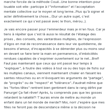
marche forcée de la méthode Coué...Une bonne intention-pour
louable soit-elle- participe à l'"information" et l'acceptation
mentale collective sur le moyen et long terme...Plus qu'à signer et
acter définitivement la chose....(Sur un autre sujet, c'est
exactement ce qui s'est passé avec le thon, mérou...).
Je vais encore passer pour l'emmerdeur mais je m'en fous. Car je
tiens à répéter que c'est là aussi le résultat de l'étalage des
prises , des conseils, des vantardises multiples, de l'expression
d'égos en mal de reconnaissance dans leur vie quotidienne, de
besoins d'amour, d'incapacités à se démerder plus ou moins seul
en devant se faire tenir la main en permanence, d'imbécilités
rendues capables de s'exprimer ouvertement sur le net....Bref!
Faut pas maintenant que ceux qui ont passé leur temps à
"expliquer", à foutre des vidéos à tout va ou des tops de fishs sur
les multiples canaux, viennent maintenant chialer en faisant les
saintes nitouches ou en m'évoquant les arguments de "partage",
de "progrès" ou de "respect" et "tolérance"...Faudrait même que
les "fortes têtes" rentrent bien gentiment dans le rang défini par
Panurge! Ça fait rêver! Après, tu comprends pas que les gosses
retardent la natalité?! T'aurais envie de mettre au monde un
enfant dans un tel monde de merde?! Moi, non! J'espère que mes
filles ne feront pas de descendance même si la décision ne