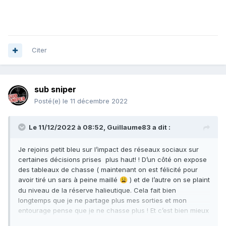
Citer
sub sniper
Posté(e)
le 11 décembre 2022
Le 11/12/2022 à 08:52,
Guillaume83
a dit :
Je rejoins petit bleu sur l’impact des réseaux sociaux sur
certaines décisions prises plus haut! ! D’un côté on expose
des tableaux de chasse ( maintenant on est félicité pour
avoir tiré un sars à peine maillé
) et de l’autre on se plaint
😩
du niveau de la réserve halieutique. Cela fait bien
longtemps que je ne partage plus mes sorties et mon
entourage pense que je ne chasse plus ! Et c’est bien mieux
comme ca.( bon je ne sors plus autant qu’avant mais