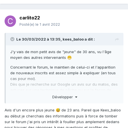
carlito22
Posté(e)
le 1 avril 2022
Le 30/03/2022 à 13:35,
kees_baloo
a dit :
J'y vais de mon petit avis de "jeune" de 30 ans, vu l'âge
moyen des autres intervenants
😁
Concernant le forum, le maintien de celui-ci et l'apparition
de nouveaux inscrits est assez simple à expliquer (en tous
cas pour moi).
Dès que je recherche sur Google un avis sur du matos, des
astuces sur une technique de pêche ou sur la façon de
s'équiper, un lien ramenant au fofo fait immanquablement
Développer
partie des 10 premiers résultats.
A force de revenir sur le fofo régulièrement pendant plus
Avis d'un encore plus jeune
de 23 ans. Pareil que Kees_baloo
😅
d'une année et de ne pas pouvoir apporter ma petite
au début je cherchais des informations puis à force de tomber
expérience ou poser d'autres questions sur un sujet en
sur le forum j'ai pris un intérêt à fouiller plus amplement dedans
particulier... ben je me suis inscrit.
pour trouver des réponses à mes questions et profiter de