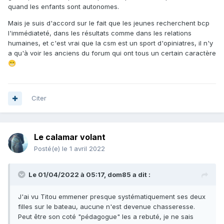
terrain de jeu.
quand les enfants sont autonomes.
- je trouve, personnellement, que c'est un sport
Mais je suis d'accord sur le fait que les jeunes recherchent bcp
particulièrement difficile et ingrat. Pour vraiment s'amuser, il
l'immédiateté, dans les résultats comme dans les relations
faut y passer du temps, de l'argent, des sess de merde et
humaines, et c'est vrai que la csm est un sport d'opiniatres, il n'y
s'accrocher (un club aide pas mal du coup........), alors peut-
a qu'à voir les anciens du forum qui ont tous un certain caractère
être que ceux de ma génération (23 ans) se tournent plus
😁
facilement vers d'autres sports (surf, kite, bouteille...) où on
prend plus "facilement" du plaisir.
Maintenant, j'aime croire que la chasse sous marine n'est
Citer
pas en déclin, en prenant l'exemple de la pêche en eau
douce ou de la chasse terrestre, qui étaient sur le déclin et
ont su s'adapter et remontent la pente ces dernières
Le calamar volant
années. Il faut une fédération active et structurée, et que
tous les chasseurs tirent dans le même sens. J'ai
Posté(e)
le 1 avril 2022
commencé la chasse il y a 6 ans, pas mal bougé depuis,
mais toujours inscrit dans un club (FFESSM d'abord puis
Le 01/04/2022 à 05:17,
dom85
a dit :
FNPSA) : toujours de bonnes rencontres, des gens motivés,
une bonne mentalité... Je pense qu'un permis obligatoire (et
J'ai vu Titou emmener presque systématiquement ses deux
du coup l'inscription dans un club), même pour une somme
filles sur le bateau, aucune n'est devenue chasseresse.
modique, aiderait pas mal.
Peut être son coté "pédagogue" les a rebuté, je ne sais
A plouuuf