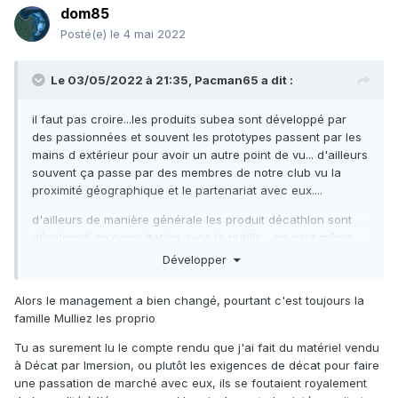
dom85
Posté(e)
le 4 mai 2022
Le 03/05/2022 à 21:35,
Pacman65
a dit :
il faut pas croire...les produits subea sont développé par
des passionnées et souvent les prototypes passent par les
mains d extérieur pour avoir un autre point de vu... d'ailleurs
souvent ça passe par des membres de notre club vu la
proximité géographique et le partenariat avec eux....
d'ailleurs de manière générale les produit décathlon sont
développé en consultation avec le public... on peut même
participer et se faire une idée de ce qu'il y a dans les
Développer
tuyaux la
https://cocreation.decathlon.fr/
Alors le management a bien changé, pourtant c'est toujours la
famille Mulliez les proprio
Tu as surement lu le compte rendu que j'ai fait du matériel vendu
à Décat par Imersion, ou plutôt les exigences de décat pour faire
une passation de marché avec eux, ils se foutaient royalement