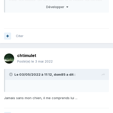
bank, ma femme, les deux enfants et le chiens. Ne voulant
pas abandonné ma femme
,
j'ai donc pris l'option planche
Développer
gonflable ...
.et abandonné le chien et les enfants
😆
Citer
chtimulet
Posté(e)
le 3 mai 2022
Le 03/05/2022 à 11:12,
dom85
a dit :
Jamais sans mon chien, il me comprends lui ...