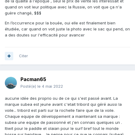
de la qualité à l'époque , seul le prix de vente les intéressait et
quand on voit leur politique avec la Russie, on voit que ça n'a
guère changé, $$$
En l’occurrence pour la bouée, oui elle est finalement bien
étudiée, car quand on voit juste la photo avec le sac qui pend, on
a des doutes sur l'efficacité pour avancer
Citer
Pacman65
Posté(e)
le 4 mai 2022
aucune idée des proprio ou de ce qui s'est passé avant. La
marque subea est jeune avant c'etait tribord qui géré aussi la
voile... tribord est parti sur la rochelle faire que de la voile.
Chaque equipe de développement a maintenant sa marque :
subea une equipe de passionné et j'en connais quelques un .
Itiwit pour le paddle et olaian pour le surf bref tout le monde
bosse sur hendaye... Je pense pour ce que je connais (subea)