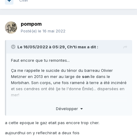
Citer
pompom
Posté(e)
le 16 mai 2022
Le 16/05/2022 à 05:29,
Ch'ti max
a dit :
Faut encore que tu remontes...
Ça me rappelle le suicide du ténor du barreau Olivier
Metzner en 2013 en mer au large de
son
île dans le
Morbihan. Son corps, une fois ramené à terre a été incinéré
et ses cendres ont été (je te l'donne Émile)... dispersées en
mer!
Z'auraient pu s'épargner cette peine, au moins les crabes
Développer
en auraient profité.
a cette epoque le gaz etait pas encore trop cher.
aujourdhui on y reflechirait a deux fois