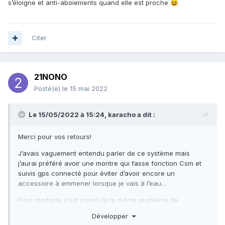
s’éloigne et anti-aboiements quand elle est proche
😆
Citer
21NONO
Posté(e)
le 15 mai 2022
Le 15/05/2022 à 15:24,
karacho
a dit :
Merci pour vos retours!
J’avais vaguement entendu parler de ce système mais
j’aurai préféré avoir une montre qui fasse fonction Csm et
suivis gps connecté pour éviter d’avoir encore un
accessoire à emmener lorsque je vais à l’eau…
Pour madame c’est pareil j’ai le même problème de
combiné…il me faudrait quelque chose qui fasse trace gps
Développer
quand elle s’éloigne et anti-aboiements quand elle est