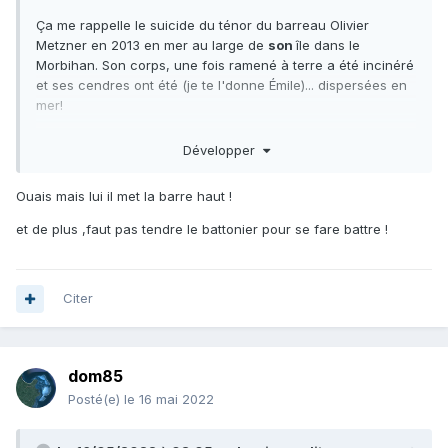
Ça me rappelle le suicide du ténor du barreau Olivier
Metzner en 2013 en mer au large de
son
île dans le
Morbihan. Son corps, une fois ramené à terre a été incinéré
et ses cendres ont été (je te l'donne Émile)... dispersées en
mer!
Z'auraient pu s'épargner cette peine, au moins les crabes
Développer
en auraient profité.
Ouais mais lui il met la barre haut !
et de plus ,faut pas tendre le battonier pour se fare battre !
Citer
dom85
Posté(e)
le 16 mai 2022