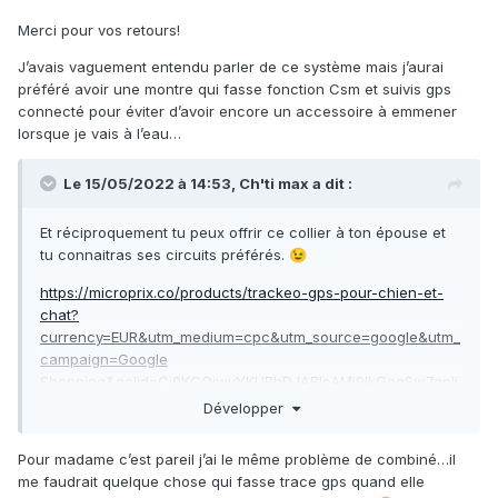
Merci pour vos retours!
J’avais vaguement entendu parler de ce système mais j’aurai
préféré avoir une montre qui fasse fonction Csm et suivis gps
connecté pour éviter d’avoir encore un accessoire à emmener
lorsque je vais à l’eau…
Le 15/05/2022 à 14:53,
Ch'ti max
a dit :
Et réciproquement tu peux offrir ce collier à ton épouse et
tu connaitras ses circuits préférés.
😉
https://microprix.co/products/trackeo-gps-pour-chien-et-
chat?
currency=EUR&utm_medium=cpc&utm_source=google&utm_
campaign=Google
Shopping&gclid=Cj0KCQjwyYKUBhDJARIsAMj9lkGagSw7gpIj
MKg22GpQFNzw53Rk2ryUFOeSI2FxF7L3Bne3IfoPjQIaApLkEA
Développer
Lw_wcB
Pour madame c’est pareil j’ai le même problème de combiné…il
me faudrait quelque chose qui fasse trace gps quand elle