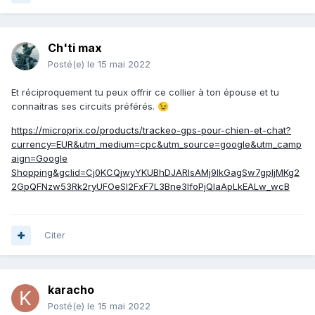
Ch'ti max
Posté(e)
le 15 mai 2022
Et réciproquement tu peux offrir ce collier à ton épouse et tu
connaitras ses circuits préférés.
😉
https://microprix.co/products/trackeo-gps-pour-chien-et-chat?
currency=EUR&utm_medium=cpc&utm_source=google&utm_camp
aign=Google
Shopping&gclid=Cj0KCQjwyYKUBhDJARIsAMj9lkGagSw7gpIjMKg2
2GpQFNzw53Rk2ryUFOeSI2FxF7L3Bne3IfoPjQIaApLkEALw_wcB
Citer
karacho
Posté(e)
le 15 mai 2022