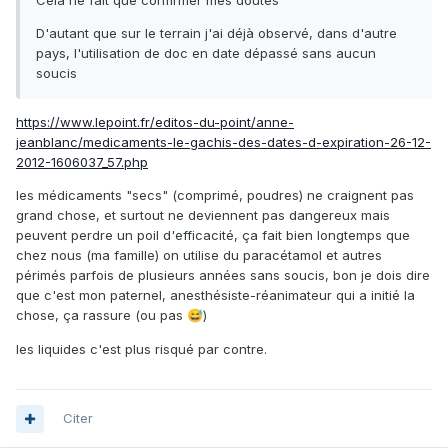
Cela ne fait que confirmer mes doutes
D'autant que sur le terrain j'ai déjà observé, dans d'autre
pays, l'utilisation de doc en date dépassé sans aucun
soucis
https://www.lepoint.fr/editos-du-point/anne-
jeanblanc/medicaments-le-gachis-des-dates-d-expiration-26-12-
2012-1606037_57.php
les médicaments "secs" (comprimé, poudres) ne craignent pas
grand chose, et surtout ne deviennent pas dangereux mais
peuvent perdre un poil d'efficacité, ça fait bien longtemps que
chez nous (ma famille) on utilise du paracétamol et autres
périmés parfois de plusieurs années sans soucis, bon je dois dire
que c'est mon paternel, anesthésiste-réanimateur qui a initié la
chose, ça rassure (ou pas
)
😅
les liquides c'est plus risqué par contre.
Citer