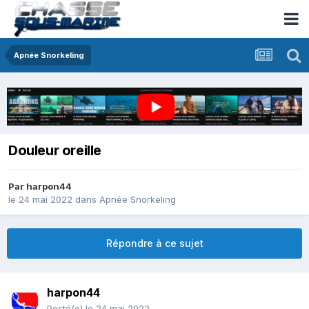
Apnée Snorkeling
Douleur oreille
Par
harpon44
le 24 mai 2022
dans
Apnée Snorkeling
Répondre à ce sujet
harpon44
Posté(e)
le 24 mai 2022