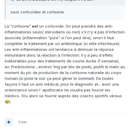
sous corticoïdes et cortisone.
La "cortisone"
est
un corticoïde. On peut prendre des anti-
inflammatoires seuls( stéroïdiens ou non) s'il n'y a pas d'infection
associée (inflammation "pure" si l'on peut dire), sinon il faut
compléter le traitement par un antibiotique (si otite infectieuse).
Les anti-inflammatoires ont tendance à diminuer la réponse
immunitaire donc la réaction à l'infection. Il y a peu d'effets
indésirables pour des traitements de courte durée (1 semaine),
ex: Prednisolone , environ 1mg par kilo de poids, plutôt le matin au
moment du pic de production de la cortisone naturelle du corps
humain.(si prise le soir ça peut gêner le sommeil). De toutes
façons il faut un avis médical, pour le diagnostic et... avoir une
ordonnance sinon l' apothicaire ne voudra pas fournir les
médocs. (Ou alors se fournir auprès des coachs sportifs véreux
)
😂
Citer