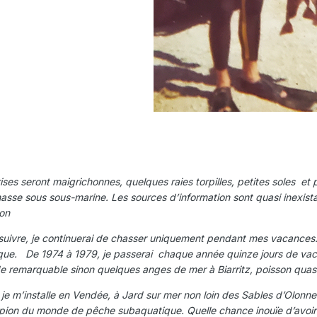
ont maigrichonnes, quelques raies torpilles, petites soles et poulp
asse sous sous-marine. Les sources d’information sont quasi inexistant
ion
uivre, je continuerai de chasser uniquement pendant mes vacances. Habi
que. De 1974 à 1979, je passerai chaque année quinze jours de vaca
de remarquable sinon quelques anges de mer à Biarritz, poisson quasi
stalle en Vendée, à Jard sur mer non loin des Sables d’Olonne. J
pion du monde de pêche subaquatique. Quelle chance inouïe d’avoir eu