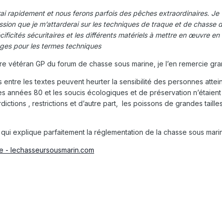
dement et nous ferons parfois des pêches extraordinaires. Je vou
ssion que je m’attarderai sur les techniques de traque et de chasse d
écificités sécuritaires et les différents matériels à mettre en œuvre 
ages pour les termes techniques
re vétéran GP du forum de chasse sous marine, je l’en remercie gr
 entre les textes peuvent heurter la sensibilité des personnes attei
 années 80 et les soucis écologiques et de préservation n’étaient pa
erdictions , restrictions et d’autre part, les poissons de grandes ta
te qui explique parfaitement la réglementation de la chasse sous marin
e - lechasseursousmarin.com