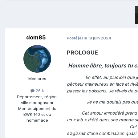
dom85
Posté(e)
le 18 juin 2024
PROLOGUE
Homme libre, toujours tu ch
En effet, au plus loin que je me 
Membres
pêcheur malheureux en lacs et rivièr
passer les poissons. Je rêvais de p
26 k
Département, région,
Je ne me doutais pas que quelqu
ville:
madagascar
Mon équipement:
du
Cet amour immodéré prend date à 
BWK 140 et du
un « job » d’été dans une grande s
homemade
Cet emploi
s’agissait d’une combinaison quasi i