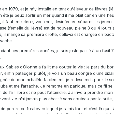
n 1979, et je m'y installe en tant qu'éleveur de lièvres (lé
n été je peux sortir en mer quand il me plait car en une heur
il faut entretenir, vacciner, désinfecter, séparer les jeune
hase (femelle du lièvre) est de nouveau pleine 3 ou 4 jours 
e, il mange sa première crotte, celle-ci est chargée en bactér
 vache.
dant ces premières années, je suis juste passé à un fusil 
.
 Sables d’Olonne a faillit me couter la vie : je pars du bor
nfin patauger plutôt, je vois un beau congre d’une dizaine d
ignée de mon arbalète facilement, je redescends pour le so
uba et me l’arrache. Je remonte en panique, mais ce fil se 
cm de l’air libre et ne peut l’atteindre. J’arrive à prendre mon
ivant. Je n’ai jamais plus chassé sans couteau par la suite, c
de perdre ce fusil avec lequel je ratais tout et c’est là q