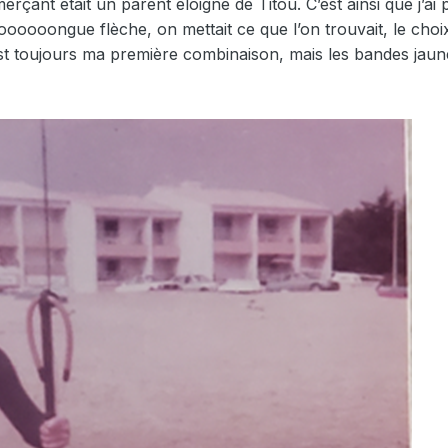
çant était un parent éloigné de Titou. C’est ainsi que j’ai 
ooooongue flèche, on mettait ce que l’on trouvait, le choix 
st toujours ma première combinaison, mais les bandes jaune