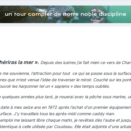
ériras la mer ».
Depuis des lustres j’ai fait mien ce vers de C
souvienne, l’attraction pour tout ce qui se passe sous la surface
es que m’est venue l’idée de traverser le miroir. Couché sur les ponto
ouvoir les harponner tel un « sapiens » des temps oubliés.
es années plus tard, je nouerai avec la pêche sous marine, un
mes seize ans en 1972 après l’achat d’un premier équipement de
urface. J’y travaillais tous les après-midi comme caddy man.
 me laissant libre chaque matin, je revêtais dès l'aube et jusqu'
dentique à celle utilisée par Cousteau. Elle était adjointe d'une arb