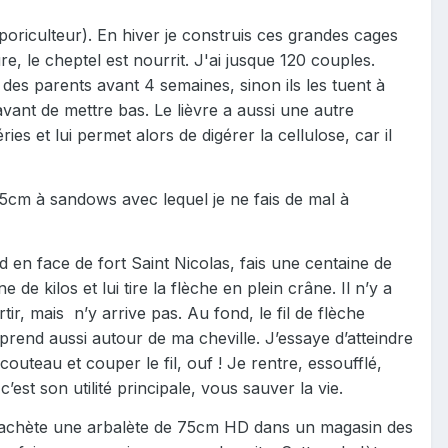
poriculteur). En hiver je construis ces grandes cages
e, le cheptel est nourrit. J'ai jusque 120 couples.
s des parents avant 4 semaines, sinon ils les tuent à
avant de mettre bas. Le lièvre a aussi une autre
ies et lui permet alors de digérer la cellulose, car il
75cm à sandows avec lequel je ne fais de mal à
d en face de fort Saint Nicolas, fais une centaine de
e kilos et lui tire la flèche en plein crâne. Il n’y a
rtir, mais
n’y arrive pas. Au fond, le fil de flèche
prend aussi autour de ma cheville. J’essaye d’atteindre
 couteau et couper le fil, ouf ! Je rentre, essoufflé,
’est son utilité principale, vous sauver la vie.
ue j’achète une arbalète de 75cm HD dans un magasin des