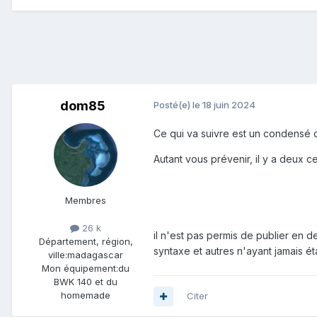
dom85
Posté(e)
le 18 juin 2024
Ce qui va suivre est un condensé 
Autant vous prévenir, il y a deux c
Membres
26 k
il n'est pas permis de publier en 
Département, région,
syntaxe et autres n'ayant jamais étai
ville:
madagascar
Mon équipement:
du
BWK 140 et du
homemade
Citer