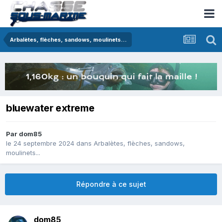
Arbalètes, flèches, sandows, moulinets...
bluewater extreme
Par
dom85
le 24 septembre 2024
dans
Arbalètes, flèches, sandows,
moulinets...
Répondre à ce sujet
dom85