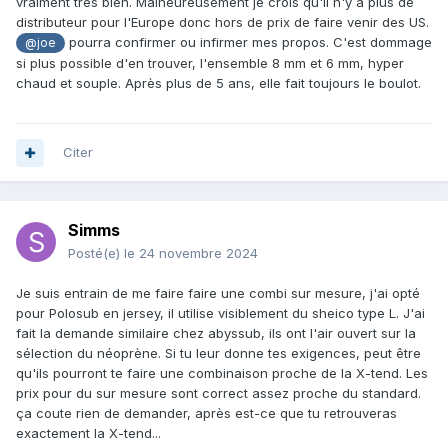
vraiment très bien. Malheureusement je crois qu'il n'y a plus de
distributeur pour l'Europe donc hors de prix de faire venir des US.
pourra confirmer ou infirmer mes propos. C'est dommage
@joe
si plus possible d'en trouver, l'ensemble 8 mm et 6 mm, hyper
chaud et souple. Après plus de 5 ans, elle fait toujours le boulot.
Citer
Simms
Posté(e)
le 24 novembre 2024
Je suis entrain de me faire faire une combi sur mesure, j'ai opté
pour Polosub en jersey, il utilise visiblement du sheico type L. J'ai
fait la demande similaire chez abyssub, ils ont l'air ouvert sur la
sélection du néoprène. Si tu leur donne tes exigences, peut être
qu'ils pourront te faire une combinaison proche de la X-tend. Les
prix pour du sur mesure sont correct assez proche du standard.
ça coute rien de demander, après est-ce que tu retrouveras
exactement la X-tend...