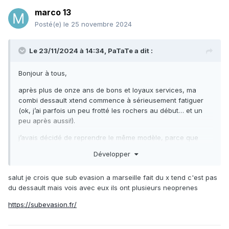
marco 13
Posté(e)
le 25 novembre 2024
Le 23/11/2024 à 14:34,
PaTaTe
a dit :
Bonjour à tous,
après plus de onze ans de bons et loyaux services, ma
combi dessault xtend commence à sérieusement fatiguer
(ok, j’ai parfois un peu frotté les rochers au début… et un
peu après aussi!).
j’avais décidé de reprendre le même modèle, parce que
vraiment je le trouve top, sauf que je me réveille trop tard,
Développer
et que les superbes dessault xtend on laissé la place à des
ersatz de type dessault by c4 qui n’ont plus rien à voir avec
salut je crois que sub evasion a marseille fait du x tend c'est pas
la qualité antérieure des x-tend… (donc je passe mon tour,
du dessault mais vois avec eux ils ont plusieurs neoprenes
ça n’a plus rien de dessault… sérieux ca ne devrait même
pas pouvoir porter le nom de dessault ces c4…)
https://subevasion.fr/
savez-vous vers quel marque/modele je pourrai me tourner
pour avoir l’équivalent des x tend 7mm ? (En souplesse,