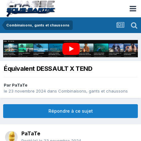
Combinaisons, gants et chaussons
Équivalent DESSAULT X TEND
Par
PaTaTe
le 23 novembre 2024
dans
Combinaisons, gants et chaussons
Répondre à ce sujet
PaTaTe
Posté(e)
le 23 novembre 2024