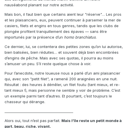
nauséabond planant sur notre activité.
Mais bon, il faut bien que certains aient leur "réserve"… Les pros
et les plaisanciers, eux, peuvent continuer à parsemer la mer de
casiers, filets et engins en tous genres, tandis que les clubs de
plongée profitent tranquillement des épaves — sans être
importunés par la présence d’un
homo branchiatus
.
Ce dernier, lui, se contentera des petites zones qu’on lui autorise,
bien balisées, bien réduites… et souvent déjà bien encombrées
d’engins de pêche. Mais avec ses quotas, il pourra au moins
s’amuser un peu. S’il reste quelque chose à voir.
Pour l’anecdote, notre loueuse nous a parlé d’un ami plaisancier
qui, avec son "petit filet", a ramené 200 araignées en une nuit.
Résultat : des heures à démêler, un filet foutu (tant mieux, et re-
tant mieux !), mais personne ne semble y voir de problème. C’est
un exemple parmi tant d’autres. Et pourtant, c’est toujours le
chasseur qui dérange.
________________________________________
Alors oui, tout n’est pas parfait.
Mais l’île reste un petit monde à
part, beau, riche, vivant.