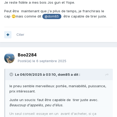
Je reste fidèle a mes bois Jos gun et Yope.
Un pneumatique en 50 fait-il le travail d’un 75
Peut être maintenant que j'a pilus de temps, je franchirais le
avec sandow par exemple en matière de portée
cap
mais comme dit
être capable de tirer juste.
🙄
@dom85
et de puissance ?
Merci pour tous vos avis éclairés.
😁
Citer
Boo2284
Posté(e)
le 6 septembre 2025
Le 06/09/2025 à 03:10,
dom85
a dit :
le pneu semble merveilleux: portée, maniabilité, puissance,
prix intéressant.
Juste un soucis: faut être capable de tirer juste avec.
Beaucoup d'appelés, peu d'élus.
Un seul conseil: essaye en un avant d'acheter, si ça