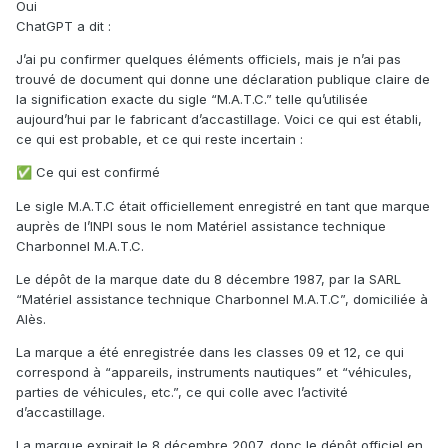
Oui
ChatGPT a dit :
J’ai pu confirmer quelques éléments officiels, mais je n’ai pas
trouvé de document qui donne une déclaration publique claire de
la signification exacte du sigle “M.A.T.C.” telle qu’utilisée
aujourd’hui par le fabricant d’accastillage. Voici ce qui est établi,
ce qui est probable, et ce qui reste incertain :
Ce qui est confirmé
✅
Le sigle M.A.T.C était officiellement enregistré en tant que marque
auprès de l’INPI sous le nom Matériel assistance technique
Charbonnel M.A.T.C.
Le dépôt de la marque date du 8 décembre 1987, par la SARL
“Matériel assistance technique Charbonnel M.A.T.C”, domiciliée à
Alès.
La marque a été enregistrée dans les classes 09 et 12, ce qui
correspond à “appareils, instruments nautiques” et “véhicules,
parties de véhicules, etc.”, ce qui colle avec l’activité
d’accastillage.
La marque expirait le 8 décembre 2007, donc le dépôt officiel en