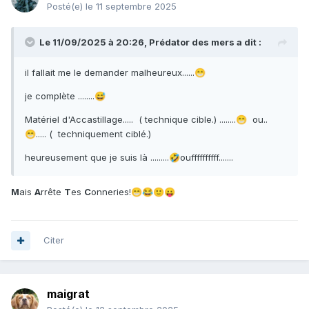
Posté(e)
le 11 septembre 2025
Le 11/09/2025 à 20:26,
Prédator des mers
a dit :
il fallait me le demander malheureux......
😁
je complète ........
😅
Matériel d'Accastillage..... ( technique cible.) ........
ou..
😁
..... ( techniquement ciblé.)
😁
heureusement que je suis là .........
ouffffffffff.......
🤣
M
ais
A
rrête
T
es
C
onneries!
😁
😂
🙂
😛
Citer
maigrat