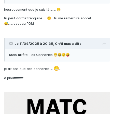
heureusement que je suis là ........
.
😁
tu peut dormir tranquille .....
....tu me remercira apprêt......
☺️
.......cadeau PDM
😅
Le 11/09/2025 à 20:35,
Ch'ti max
a dit :
M
ais
A
rrête
T
es
C
onneries!
😁
😂
🙂
😛
😁
je dit pas que des conneries.....
...
a ploufffffffff................