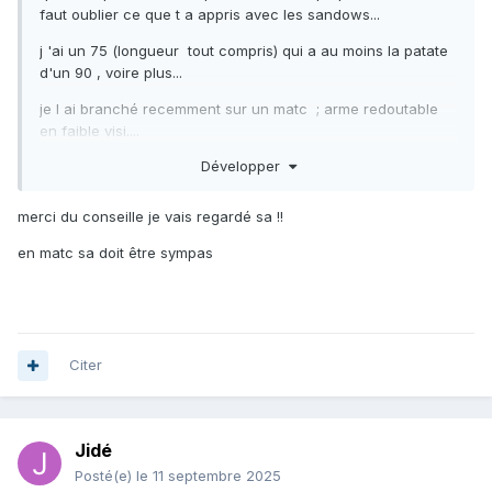
faut oublier ce que t a appris avec les sandows...
j 'ai un 75 (longueur tout compris) qui a au moins la patate
d'un 90 , voire plus...
je l ai branché recemment sur un matc ; arme redoutable
en faible visi....
Développer
regarde sur des anciens sujets, ils y a plein de debats pro
pneu/pro sandow...
😉
merci du conseille je vais regardé sa !!
en matc sa doit être sympas
Citer
Jidé
Posté(e)
le 11 septembre 2025