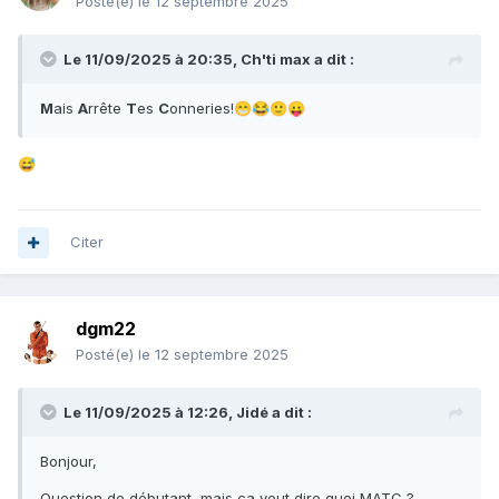
Posté(e)
le 12 septembre 2025
Le 11/09/2025 à 20:35,
Ch'ti max
a dit :
M
ais
A
rrête
T
es
C
onneries!
😁
😂
🙂
😛
😅
Citer
dgm22
Posté(e)
le 12 septembre 2025
Le 11/09/2025 à 12:26,
Jidé
a dit :
Bonjour,
Question de débutant, mais ça veut dire quoi MATC ?