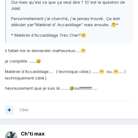
Oui mais qu'est ce que ça veut dire ? (C'est la question de
Jidé)
Personnellement j'ai cherché, j'ai jamais trouvé. Ça doit
débuter par"Matériel d' Accastillage" mais ensuite...
*
🤔
* Matériel d'Accastillage Très Cher?
🙂
il fallait me le demander malheureux......
😁
je complète ........
😅
Matériel d'Accastillage..... ( technique cible.) ........
ou..
..... (
😁
😁
techniquement ciblé.)
heureusement que je suis là .........
ouffffffffff.......
🤣
Citer
Ch'ti max