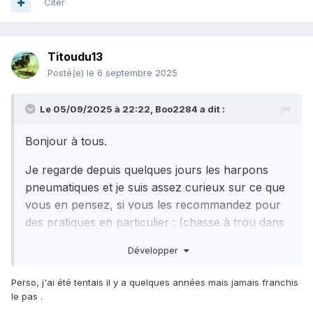
Citer
Titoudu13
Posté(e)
le 6 septembre 2025
Le 05/09/2025 à 22:22,
Boo2284
a dit :
Bonjour à tous.
Je regarde depuis quelques jours les harpons
pneumatiques et je suis assez curieux sur ce que
vous en pensez, si vous les recommandez pour
des pratiques en particulier : (chasse à trou dans
des parcs à huitres à l'indienne ou à l’agachon)
Développer
La portée des pneumatiques est-elle supérieure à
Perso, j'ai été tentais il y a quelques années mais jamais franchis
celle d’une arbalète avec 1 ou 2 sandows pour la
le pas .
même taille de corps ?