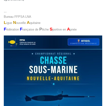
--
Bureau FFPSA LNA
L
N
A
igue
ouvelle
quitaine
F
F
P
S
A
édération
rançaise de
êche
portive en
pnée