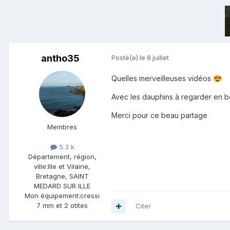
antho35
Posté(e)
le 8 juillet
Quelles merveilleuses vidéos
😍
Avec les dauphins à regarder en 
Merci pour ce beau partage
Membres
5.3 k
Département, région,
ville:
Ille et Vilaine,
Bretagne, SAINT
MEDARD SUR ILLE
Mon équipement:
cressi
7 mm et 2 otites
Citer