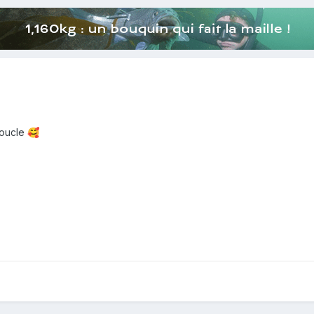
boucle
🥰