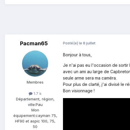
Pacman65
Posté(e)
le 8 juillet
Bonjour à tous,
Je n'ai pas eu l'occasion de sortir
avec un ami au large de Capbreton.
seule arme sera ma caméra.
Membres
Pour plus de clarté, j'ai divisé le
Bon visionnage !
1.7 k
Département, région,
ville:
Pau
Mon
équipement:
cayman 75,
HF90 et aspic 100, 75,
50