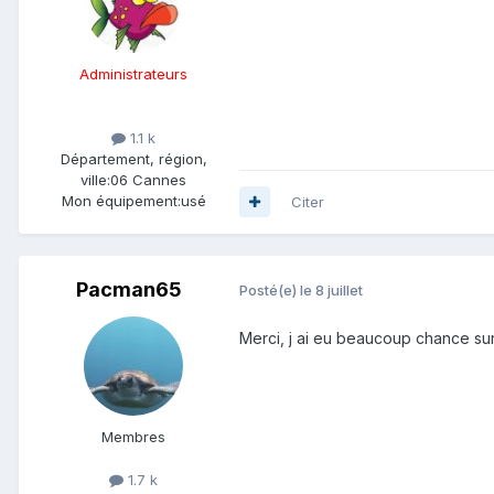
Administrateurs
1.1 k
Département, région,
ville:
06 Cannes
Mon équipement:
usé
Citer
Pacman65
Posté(e)
le 8 juillet
Merci, j ai eu beaucoup chance sur
Membres
1.7 k