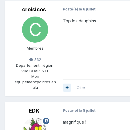
croisicos
Posté(e)
le 8 juillet
Top les dauphins
Membres
332
Département, région,
ville:
CHARENTE
Mon
équipement:
pointes en
alu
Citer
EDK
Posté(e)
le 8 juillet
magnifique !