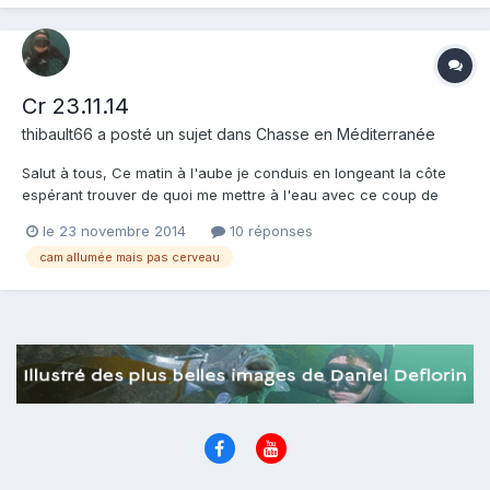
Cr 23.11.14
thibault66
a posté un sujet dans
Chasse en Méditerranée
Salut à tous, Ce matin à l'aube je conduis en longeant la côte
espérant trouver de quoi me mettre à l'eau avec ce coup de
mer. Le sable ? Même pas la peine. Le début de la rocheuse ?
le 23 novembre 2014
10 réponses
Ça commence à bouger à Argeles alors qu'il fait nuit... Mon
cam allumée mais pas cerveau
jardin ? Battu par une belle houle de presque plein...