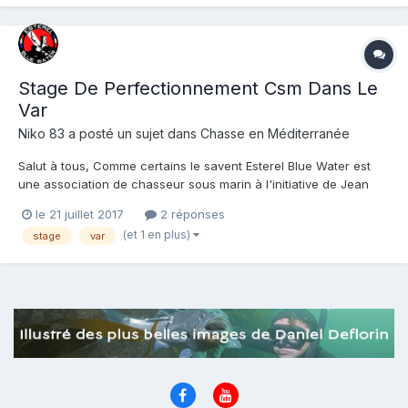
Stage De Perfectionnement Csm Dans Le
Var
Niko 83
a posté un sujet dans
Chasse en Méditerranée
Salut à tous, Comme certains le savent Esterel Blue Water est
une association de chasseur sous marin à l'initiative de Jean
Michel Annibal alias Gunshoot et qui a pour but de former,
le 21 juillet 2017
2 réponses
sensibiliser et faire progresser. Dans cet optique nous vous
(et 1 en plus)
stage
var
proposons un stage de perfectionnement dont vous tr...