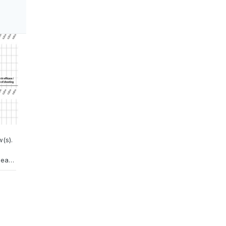
(s).
"inverters", voir des gens plus spécialisés que moi. D'abord ce tableau de portées des arbalètes selon la longueur du tube. Ce tableau est assez proche de la réalité, quelque soit la marque. Donc vous avez une arbalète qui vous convient bien, vous tirez juste avec, elle vous parait bien maniable et équilibrée, la longueur est impeccable pour le typ