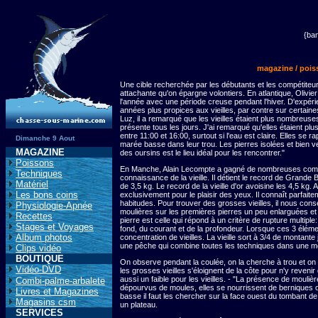
{ba
magazine
/ poiss
Une cible recherchée par les débutants et les compétite
attachante qu'on épargne volontiers. En atlantique, Olivier
l'année avec une période creuse pendant l'hiver. D'expérien
années plus propices aux vieilles, par contre sur certai
Luz, il a remarqué que les vieilles étaient plus nombreuses
présente tous les jours. J'ai remarqué qu'elles étaient pl
entre 11:00 et 16:00, surtout si l'eau est claire. Elles se
Dimanche 9 Aout
marée basse dans leur trou. Les pierres isolées et bien 
MAGAZINE
des oursins est le lieu idéal pour les rencontrer."
Poissons
En Manche, Alain Lecompte a gagné de nombreuses comp
Techniques
connaissance de la vieille. Il détient le record de Grande 
Matériel
de 3,5 kg. Le record de la vieille d'or avoisine les 4,5 kg. A
Les bons coins
exclusivement pour le plaisir des yeux. Il connaît parfai
habitudes. Pour trouver des grosses vieilles, il nous cons
Physiologie-Apnée
moulières sur les premières pierres un peu enlarguées et
Recettes
pierre est celle qui répond à un critère de rupture multiple
Stages et Voyages
fond, du courant et de la profondeur. Lorsque ces 3 élémen
Album photos
concentration de vieilles. La vieille sort à 3/4 de montante
une pêche qui combine toutes les techniques dans une 
Clips vidéo
BOUTIQUE
On observe pendant la coulée, on la cherche à trou et on l'
Vidéo-DVD
les grosses vieilles s'éloignent de la côte pour n'y reven
aussi un faible pour les vieilles. - "La présence de mouliè
Combi-palme-arbalete
dépourvus de moules, elles se nourrissent de berniques 
Livres et Magazines
basse il faut les chercher sur la face ouest du tombant de l
Magasins csm
un plateau.
SERVICES