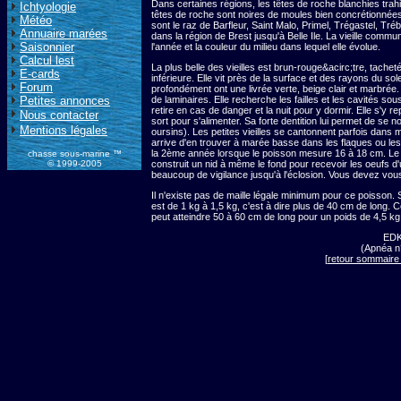
Dans certaines régions, les têtes de roche blanchies trahis
Ichtyologie
têtes de roche sont noires de moules bien concrétionnées,
Météo
sont le raz de Barfleur, Saint Malo, Primel, Trégastel, Tré
Annuaire marées
dans la région de Brest jusqu'à Belle Ile. La vieille commu
Saisonnier
l'année et la couleur du milieu dans lequel elle évolue.
Calcul lest
La plus belle des vieilles est brun-rouge&acirc;tre, tacheté
E-cards
inférieure. Elle vit près de la surface et des rayons du sol
Forum
profondément ont une livrée verte, beige clair et marbrée.
Petites annonces
de laminaires. Elle recherche les failles et les cavités s
retire en cas de danger et la nuit pour y dormir. Elle s'y
Nous contacter
sort pour s'alimenter. Sa forte dentition lui permet de se n
Mentions légales
oursins). Les petites vieilles se cantonnent parfois dans m
arrive d'en trouver à marée basse dans les flaques ou les 
la 2ème année lorsque le poisson mesure 16 à 18 cm. Le fra
chasse sous-marine ™
© 1999-2005
construit un nid à même le fond pour recevoir les oeufs d'
beaucoup de vigilance jusqu'à l'éclosion. Vous devez vous 
Il n'existe pas de maille légale minimum pour ce poisson.
est de 1 kg à 1,5 kg, c'est à dire plus de 40 cm de long.
peut atteindre 50 à 60 cm de long pour un poids de 4,5 kg
ED
(Apnéa n
[
retour sommaire