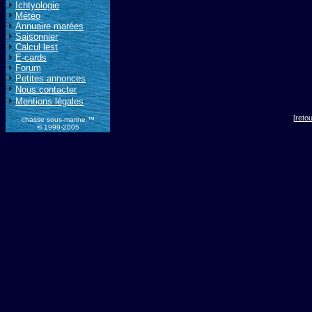
Ichtyologie
Météo
Annuaire marées
Saisonnier
Calcul lest
E-cards
Forum
Petites annonces
Nous contacter
Mentions légales
[
reto
chasse sous-marine ™
© 1999-2005