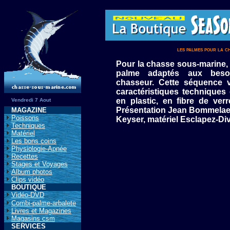
les palmes pour la c
Pour la chasse sous-marine, i
palme adaptés aux beso
chasseur. Cette séquence 
caractéristiques techniques
en plastic, en fibre de ver
Vendredi 7 Aout
Présentation Jean Bommelaer,
MAGAZINE
Poissons
Keyser, matériel Esclapez-Div
Techniques
Matériel
Les bons coins
Physiologie-Apnée
Recettes
Stages et Voyages
Album photos
Clips vidéo
BOUTIQUE
Vidéo-DVD
Combi-palme-arbalete
Livres et Magazines
Magasins csm
SERVICES