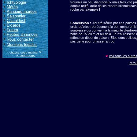
Ichtyologie
trouvais un peu disgracieux mais très vite j'a
double utilité, celle de les rendre silencieuse
Météo
roche par exemple !
Annuaire marées
Saisonnier
Calcul lest
Conclusion :
J'ai été séduit par ces palmes
E-cards
crois qu'elles représentent le bon compromis 
Forum
souplesse qui convient à la majorité d'entre-
Petites annonces
zone de 15-20 m et au-delà. Je n'ai ressent
même en début de saison. Elles sont solides,
Nous contacter
pas gêné pour chasser à trou.
Mentions légales
chasse sous-marine ™
© 1999-2005
Voir tous les autre
[
reto