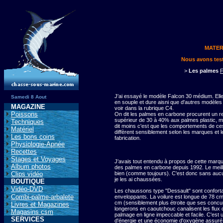
MATER
Nous avons tes
>
Les palmes
F
J'ai essayé le modèle Falcon 30 médium. Elle
Samedi 8 Aout
en souple et dure aisni que d'autres modèles 
MAGAZINE
voir dans la rubrique C4.
Poissons
On dit les palmes en carbone procurent un 
supérieur de 30 à 40% aux palmes plastic, ma
Techniques
dit moins c'est que les comportements de c
Matériel
diffèrent sensiblement selon les marques et 
Les bons coins
fabrication.
Physiologie-Apnée
Recettes
Stages et Voyages
J'avais tout entendu à propos de cette marqu
Album photos
des palmes en carbone depuis 1992. Le meill
Clips vidéo
bien (comme toujours). C'est donc sans aucu
je les ai chaussées.
BOUTIQUE
Vidéo-DVD
Les chaussons type "Dessault" sont conforta
Combi-palme-arbalete
enveloppants. La voilure est longue de 78 cm
cm (sensiblement plus étroite que ses concu
Livres et Magazines
longerons en caoutchouc canalisent les flux 
Magasins csm
palmage en ligne impeccable et facile. C'est 
SERVICES
d'énergie et une économie d'oxygène assuré.