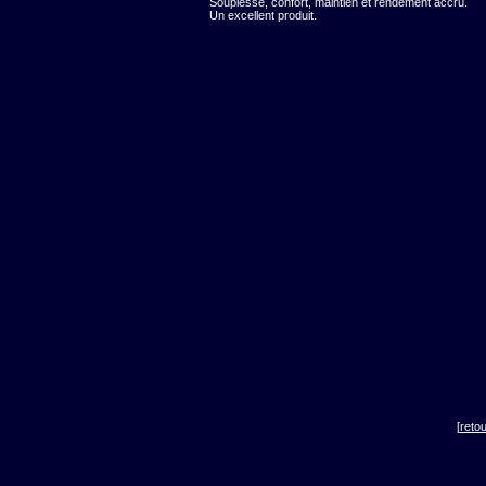
Souplesse, confort, maintien et rendement accru.
Un excellent produit.
[
reto