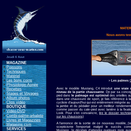
MATER
Nous avons tes
Jeudi 6 Aout
MAGAZINE
Poissons
Techniques
Matériel
Les bons coins
>
Les palmes
Physiologie-Apnée
Avec le modèle Mustang, C4 introduit
une vraie
Recettes
niveau de la partie chaussante
. De par sa concept
Stages et Voyages
pied dans
le palmage est optimisé
des orteilles 
Album photos
dans une chaussure de sport, je fais référence à l
Clips vidéo
cycliste d'aujourd'hui qui est entièrement intégrée 
la jambe et du pédalier pour un meilleur rendement
BOUTIQUE
comme passer du cale-pied avec lanière à la fixati
Vidéo-DVD
Look. Pour s'en convaincre,
lire le dossier techni
Combi-palme-arbalete
sur les chaussons)
Livres et Magazines
A l'annonce de la sortie de ce nouveau modèle, j
Magasins csm
scepticisme l'emportait malgré le succès com
SERVICES
Mustang. Je décidais d'attendre quelques mois ava