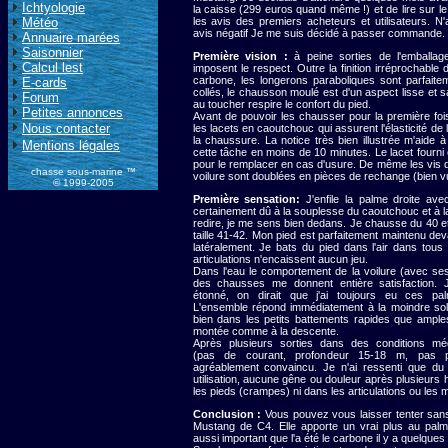
Ichtyologie
la caisse (299 euros quand même !) et de lire sur le
Météo
les avis des premiers acheteurs et utilisateurs. N
avis négatif Je me suis décidé à passer commande.
Annuaire marées
Saisonnier
Première vision :
à peine sorties de l'emballag
Calcul lest
imposent le respect. Outre la finition irréprochable 
carbone, les longerons paraboliques sont parfaitem
E-cards
collés, le chausson moulé est d'un aspect lisse et 
Forum
au toucher respire le confort du pied.
Petites annonces
Avant de pouvoir les chausser pour la première fois,
Nous contacter
les lacets en caoutchouc qui assurent l'élasticité de
la chaussure. La notice très bien illustrée m'aide à
Mentions légales
cette tâche en moins de 10 minutes. Le lacet fourni
pour le remplacer en cas d'usure. De même les vis de
chasse sous-marine ™
voilure sont doublées en pièces de rechange (bien v
© 1999-2005
Première sensation:
J'enfile la palme droite avec 
certainement dû à la souplesse du caoutchouc et à l
redire, je me sens bien dedans. Je chausse du 40 et 1
taille 41-42. Mon pied est parfaitement maintenu deva
latéralement. Je bats du pied dans l'air dans tous
articulations n'encaissent aucun jeu.
Dans l'eau le comportement de la voilure (avec ses
des chausses me donnent entière satisfaction.
étonné,
on dirait que j'ai toujours eu ces pa
L'ensemble répond immédiatement à la moindre solli
bien dans les petits battements rapides que amples
montée comme à la descente.
Après plusieurs sorties dans des conditions mé
(pas de courant, profondeur 15-18 m, pas p
agréablement convaincu. Je n'ai ressenti que du p
utilisation, aucune gêne ou douleur après plusieurs 
les pieds (crampes) ni dans les articulations ou les 
Conclusion :
Vous pouvez vous laisser tenter sans
Mustang de C4. Elle apporte un vrai plus au pal
aussi important que l'a été le carbone il y a quelques