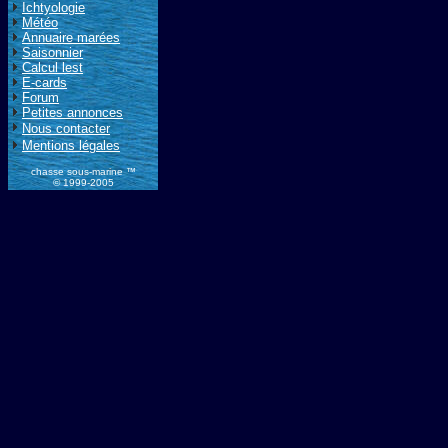
Ichtyologie
Météo
Annuaire marées
Saisonnier
Calcul lest
E-cards
Forum
Petites annonces
Nous contacter
Mentions légales
chasse sous-marine ™
© 1999-2005