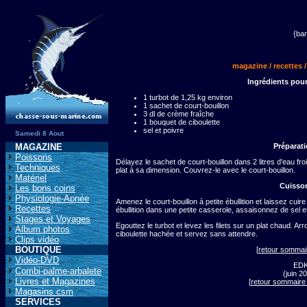
{ba
magazine / recettes /
Ingrédients pou
1 turbot de 1,25 kg environ
1 sachet de court-bouillon
3 dl de crème fraîche
1 bouquet de ciboulette
sel et poivre
Samedi 8 Aout
MAGAZINE
Préparati
Poissons
Délayez le sachet de court-bouillon dans 2 litres d'eau fr
Techniques
plat à sa dimension. Couvrez-le avec le court-bouillon.
Matériel
Cuisson
Les bons coins
Physiologie-Apnée
Amenez le court-bouillon à petite ébullition et laissez cuir
Recettes
ébullition dans une petite casserole, assaisonnez de sel e
Stages et Voyages
Egouttez le turbot et levez les filets sur un plat chaud. 
Album photos
ciboulette hachée et servez sans attendre.
Clips vidéo
BOUTIQUE
[
retour sommai
Vidéo-DVD
ED
Combi-palme-arbalete
(juin 2
Livres et Magazines
[
retour sommaire
Magasins csm
SERVICES