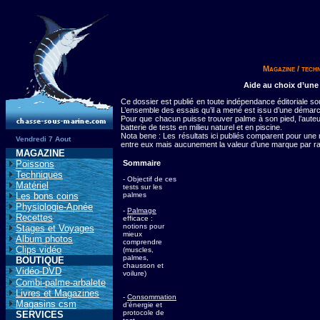
Magazine / techn
Aide au choix d’une
Ce dossier est publié en toute indépendance éditoriale s
L’ensemble des essais qu’il a mené est issu d’une démarc
Pour que chacun puisse trouver palme à son pied, l’aute
batterie de tests en milieu naturel et en piscine.
Nota bene : Les résultats ici publiés comparent pour u
Vendredi 7 Aout
entre eux mais aucunement la valeur d’une marque par ra
MAGAZINE
Poissons
Sommaire
Techniques
- Objectif de ces
Matériel
tests sur les
Les bons coins
palmes
Physiologie-Apnée
-
Palmage
Recettes
efficace :
notions pour
Stages et Voyages
mieux
Album photos
comprendre
Clips vidéo
(muscles,
palmes,
BOUTIQUE
chausson et
Vidéo-DVD
voilure)
Combi-palme-arbalete
Livres et Magazines
-
Consommation
Magasins csm
d’énergie et
protocole de
SERVICES