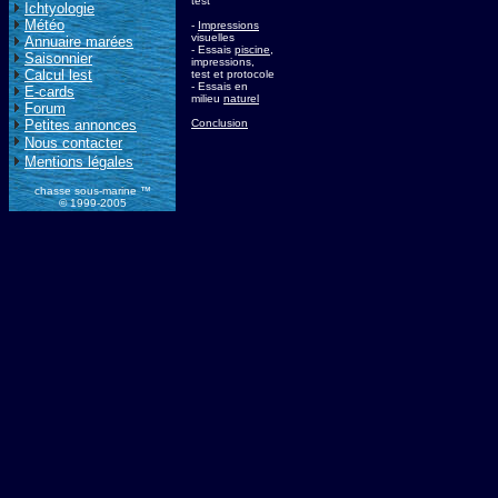
test
Ichtyologie
Météo
-
Impressions
visuelles
Annuaire marées
- Essais
piscine
,
Saisonnier
impressions,
Calcul lest
test et protocole
- Essais en
E-cards
milieu
naturel
Forum
Petites annonces
Conclusion
Nous contacter
Mentions légales
chasse sous-marine ™
© 1999-2005