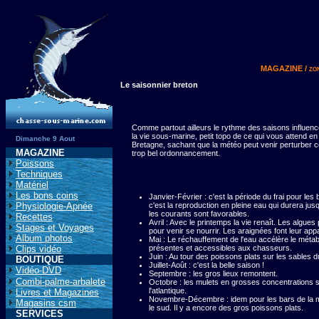
MAGAZINE
/ zo
Le saisonnier breton
Comme partout ailleurs le rythme des saisons influenc
la vie sous-marine, petit topo de ce qui vous attend en
Dimanche 9 Aout
Bretagne, sachant que la météo peut venir perturber c
MAGAZINE
trop bel ordonnancement.
Poissons
Techniques
Matériel
Les bons coins
Janvier-Février : c'est la période du frai pour l
Physiologie-Apnée
c'est la reproduction en pleine eau qui durera jusq
les courants sont favorables.
Recettes
Avril : Avec le printemps la vie renaît. Les algu
Stages et Voyages
pour venir se nourrir. Les araignées font leur appa
Album photos
Mai : Le réchauffement de l'eau accélère le mét
Clips vidéo
présentes et accessibles aux chasseurs.
Juin : Au tour des poissons plats sur les sables d
BOUTIQUE
Juillet-Août : c'est la belle saison !
Vidéo-DVD
Septembre : les gros lieux remontent.
Combi-palme-arbalete
Octobre : les mulets en grosses concentrations 
l'atlantique.
Livres et Magazines
Novembre-Décembre : idem pour les bars de la ma
Magasins csm
le sud. Il y a encore des gros poissons plats.
SERVICES