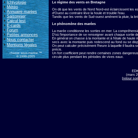
Ichtyologie
Le régime des vents en Bretagne
Météo
On dit que les vents de Nord Nord-est éclaircissent les e
Annuaire marées
d'Ouest au contraire lève la houle et trouble l'eau.
Saisonnier
Tandis que les vents de Sud-ouest amènent la pluie, la br
Calcul lest
Le phénomène des marées
E-cards
Forum
La marée conditionne les sorties en mer. La compréhens
Petites annonces
D'où l'importance de se renseigner avant chaque sortie d
En général on chasse à la montante et à l'étale de haute m
Nous contacter
secs avec la montante puis redescend au fond ou se dis
Mentions légales
On peut calculer précisément l'heure à laquelle il faudra 
précis.
chasse sous-marine ™
Un fort coefficient peut rendre certaines zones dangereus
© 1999-2005
circule plus pendant les périodes de vives eaux.
ED
(mars 2
[
retour so