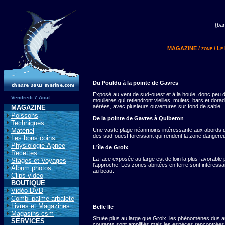
{ba
MAGAZINE
/ zone /
Le 
Du Pouldu à la pointe de Gavres
Exposé au vent de sud-ouest et à la houle, donc peu de 
Vendredi 7 Aout
moulières qui retiendront vieilles, mulets, bars et dora
aérées, avec plusieurs ouvertures sur fond de sable.
MAGAZINE
Poissons
De la pointe de Gavres à Quiberon
Techniques
Matériel
Une vaste plage néanmoins intéressante aux abords d'E
des sud-ouest forcissant qui rendent la zone dangere
Les bons coins
Physiologie-Apnée
L'île de Groix
Recettes
La face exposée au large est de loin la plus favorabl
Stages et Voyages
l'approche. Les zones abritées en terre sont intéress
Album photos
au beau.
Clips vidéo
BOUTIQUE
Vidéo-DVD
Combi-palme-arbalete
Livres et Magazines
Belle Ile
Magasins csm
Située plus au large que Groix, les phénomènes dus a
SERVICES
courants sont amplifiés mais les espèces rencontrée