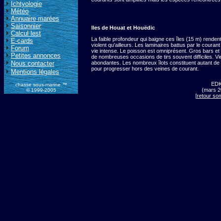
Ichtyologie
Météo
Annuaire marées
Saisonnier
Iles de Houat et Houëdic
Calcul lest
La faible profondeur qui baigne ces îles (15 m) rendent
E-cards
violent qu'ailleurs. Les laminaires battus par le couran
Forum
vie intense. Le poisson est omniprésent. Gros bars e
Petites annonces
de nombreuses occasions de tirs souvent difficiles. Vie
Nous contacter
abondantes. Les nombreux îlots constituent autant de
pour progresser hors des veines de courant.
Mentions légales
ED
chasse sous-marine ™
(mars 2
© 1999-2005
[
retour so