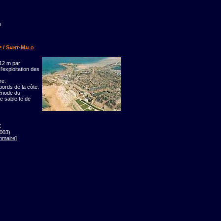
n
 / Saint-Malo
 12 m par
'exploitation des
re.
bords de la côte.
ériode du
e sable te de
K
003)
mmaire
]