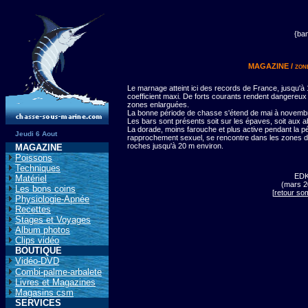
{ba
MAGAZINE / zone
Le marnage atteint ici des records de France, jusqu'à
coefficient maxi. De forts courants rendent dangereux l
zones enlarguées.
La bonne période de chasse s'étend de mai à novemb
Les bars sont présents soit sur les épaves, soit aux a
La dorade, moins farouche et plus active pendant la p
Jeudi 6 Aout
rapprochement sexuel, se rencontre dans les zones d
roches jusqu'à 20 m environ.
MAGAZINE
Poissons
Techniques
ED
Matériel
(mars 2
Les bons coins
[
retour so
Physiologie-Apnée
Recettes
Stages et Voyages
Album photos
Clips vidéo
BOUTIQUE
Vidéo-DVD
Combi-palme-arbalete
Livres et Magazines
Magasins csm
SERVICES