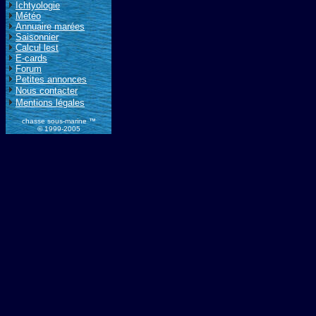
Ichtyologie
Météo
Annuaire marées
Saisonnier
Calcul lest
E-cards
Forum
Petites annonces
Nous contacter
Mentions légales
chasse sous-marine ™
© 1999-2005