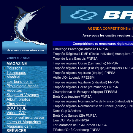
AGENDA COMPETITIONS et
Avez-vous les
qualités
requises p
Compétitions et rencontres régionales
Challenge Provençal Marseille FNPSA
Trophée Régional LRMP (Finale Individuel) Aresquiers
Vendredi 7 Aout
Trophée Ivara Banyuls FNPSA
MAGAZINE
Trophée régional Corse (1e manche) FNPSA
Poissons
Trophée régional LRMP (Par équipe) Aresquiers FNPS
Techniques
Trophée régional Aquitaine (équipe) FNPSA
Matériel
Vieille d'Or Loctudy FFESSM
Les bons coins
Trophée régional Aquitaine (individuel) FNPSA
Physiologie-Apnée
Trophée régional Corse (2e manche) FNPSA
Recettes
Championnat de Bretagne (équipe) FFESSM
Stages et Voyages
Breiz Cup (équipe) FNPSA
Album photos
Trophée régional Normandie/Ile de France (individuel)
Clips vidéo
Trophée régional Normandie/Ile de France (équipe) F
BOUTIQUE
Denti Cup à Antibes
Vidéo-DVD
Breiz Cup Santec (29) FNPSA
Combi-palme-arbalete
Lieu d'Or Portsall FNPSA
Livres et Magazines
1er Marathon de PSA Carnon FNPSA
Magasins csm
Flèche d'Or à Cherbourg FNPSA
SERVICES