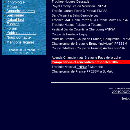
Trophée
Hugues Dessault
Ichtyologie
Météo
Royal Trophy Iles du Morbihan FNPSA
Annuaire marées
Tropée Laurent Floch à Portsall FNPSA
Saisonnier
Sar d'Argent à Saint-Jean-de-Luz
Calcul lest
Trophée MAC Henri Perez à La Grande Motte FNPSA
E-cards
Trophée Hautes Falaises à Fécamp
Forum
Festival Bar du Cotentin à Cherbourg FNPSA
Petites annonces
Coupe de l'amitié à Erquy
Nous contacter
Mulet de Bronze (Coupe de France) Cosqueville FNPS
Mentions légales
Championnat de Bretagne Erquy (individuel) FFESSM
Coupe d'Antibes (Coupe de France) Antibes FNPSA
chasse sous-marine ™
© 1999-2005
Agenda Championnats
Bretagne Pays de la Loire
Compétitions et rencontres nationales 2007
Trophée National
FNPSA
à Marseille
Championnat de France
FFESSM
à St Malo
Les compétitio
2004
/2003
/2
[
reto