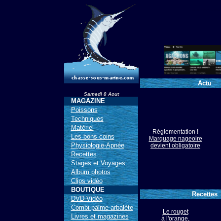
chasse sous
Actu
Samedi 8 Aout
MAGAZINE
Poissons
Techniques
Matériel
Réglementation !
Les bons coins
Marquage nageoire
Physiologie-Apnée
devient obligatoire
Recettes
Stages et Voyages
Album photos
Clips vidéo
BOUTIQUE
Recettes
DVD-Vidéo
Combi-palme-arbalète
Le rouget
Livres et magazines
à l'orange,