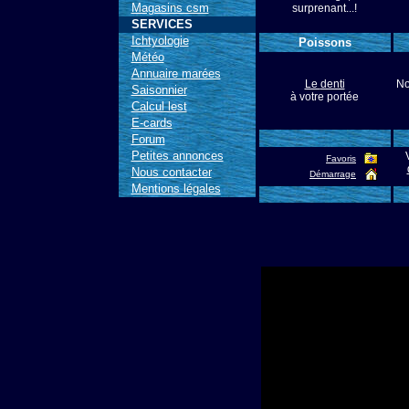
Magasins csm
surprenant...!
SERVICES
Ichtyologie
Poissons
Météo
Annuaire marées
Le
denti
No
Saisonnier
à votre portée
Calcul lest
E-cards
Forum
Petites annonces
Favoris
Nous contacter
Démarrage
Mentions légales