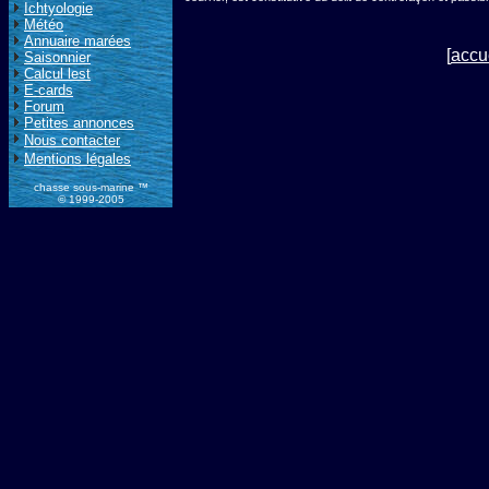
Ichtyologie
Météo
Annuaire marées
[
accu
Saisonnier
Calcul lest
E-cards
Forum
Petites annonces
Nous contacter
Mentions légales
chasse sous-marine ™
© 1999-2005