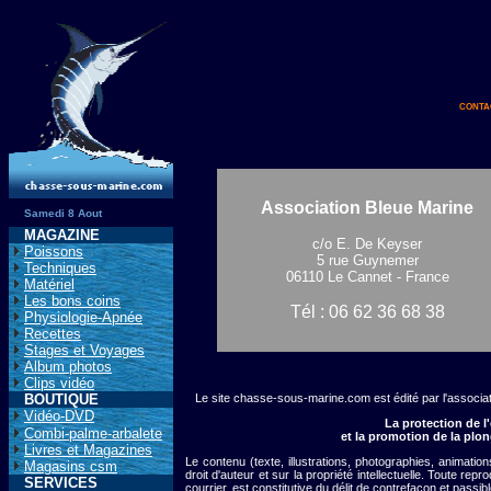
conta
Association Bleue Marine
Samedi 8 Aout
MAGAZINE
c/o E. De Keyser
Poissons
5 rue Guynemer
Techniques
06110 Le Cannet - France
Matériel
Les bons coins
Tél : 06 62 36 68 38
Physiologie-Apnée
Recettes
Stages et Voyages
Album photos
Clips vidéo
BOUTIQUE
Le site chasse-sous-marine.com est édité par l'associa
Vidéo-DVD
La protection de 
Combi-palme-arbalete
et la promotion de la plo
Livres et Magazines
Le contenu (texte, illustrations, photographies, animation
Magasins csm
droit d'auteur et sur la propriété intellectuelle. Toute rep
SERVICES
courrier, est constitutive du délit de contrefaçon et passi