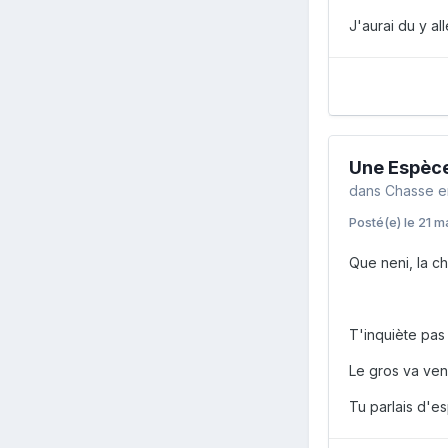
J'aurai du y al
Une Espèce
dans
Chasse e
Posté(e)
le 21 m
Que neni, la ch
T'inquiète pas
Le gros va venir
Tu parlais d'e