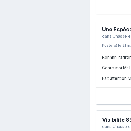
Une Espèce
dans
Chasse e
Posté(e)
le 21 m
Rohhhh l'affront
Genre moi Mr Le
Fait attention M
Visibilité 8
dans
Chasse e