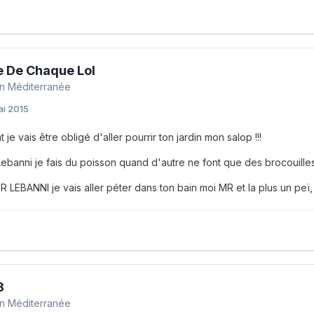
 De Chaque Lol
n Méditerranée
ai 2015
 je vais être obligé d'aller pourrir ton jardin mon salop !!!
banni je fais du poisson quand d'autre ne font que des brocouilles !
R LEBANNI je vais aller péter dans ton bain moi MR et la plus un peï, je
3
n Méditerranée