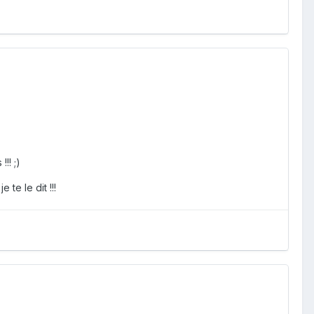
!! ;)
 te le dit !!!