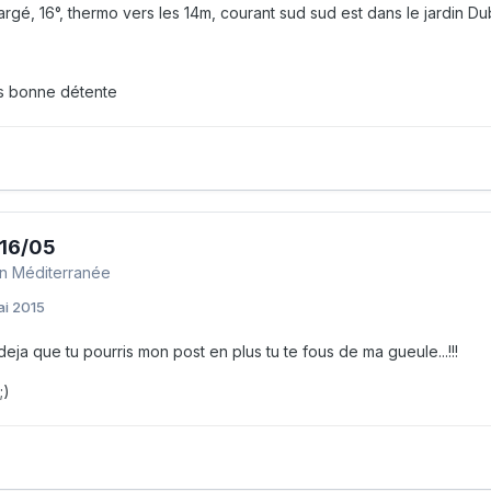
rgé, 16°, thermo vers les 14m, courant sud sud est dans le jardin Du
is bonne détente
 16/05
n Méditerranée
ai 2015
deja que tu pourris mon post en plus tu te fous de ma gueule...!!!
;)