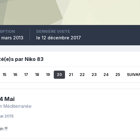
RIPTION
DERNIÈRE VISITE
4 mars 2013
le 12 décembre 2017
é(e)s par Niko 83
15
16
17
18
19
20
21
22
23
24
25
SUIVA
24 Mai
n Méditerranée
ai 2015
n !!!