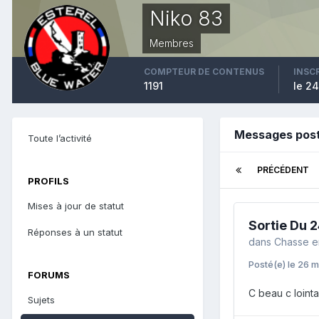
Niko 83
Membres
COMPTEUR DE CONTENUS
INSC
1191
le 2
Messages post
Toute l’activité
PRÉCÉDENT
PROFILS
Mises à jour de statut
Sortie Du 
Réponses à un statut
dans
Chasse e
Posté(e)
le 26 m
FORUMS
C beau c lointai
Sujets