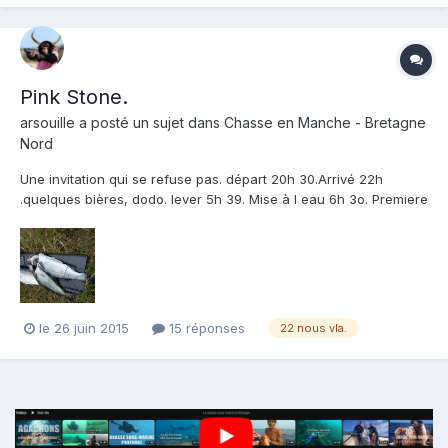
Pink Stone.
arsouille
a posté un sujet dans
Chasse en Manche - Bretagne
Nord
Une invitation qui se refuse pas. départ 20h 30.Arrivé 22h
.quelques bières, dodo. lever 5h 39. Mise à l eau 6h 3o. Premiere
pierre au large, 2 bars derrières les himmentales. Tire je loupe.et
mer de. 3/4 arrières ... je prospecte ,première fois pour moi dans
ce lieu. C est jolie, les algues...
le 26 juin 2015
15 réponses
22 nous vla.