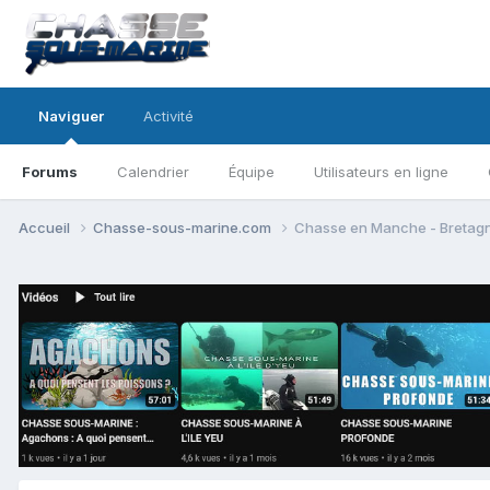
Naviguer
Activité
Forums
Calendrier
Équipe
Utilisateurs en ligne
Accueil
Chasse-sous-marine.com
Chasse en Manche - Bretag