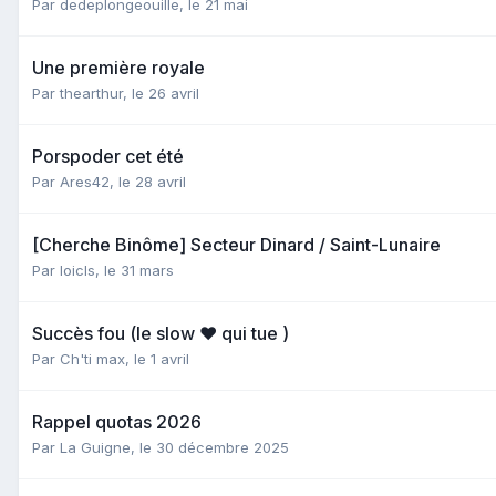
Par
dedeplongeouille
,
le 21 mai
Une première royale
Par
thearthur
,
le 26 avril
Porspoder cet été
Par
Ares42
,
le 28 avril
[Cherche Binôme] Secteur Dinard / Saint-Lunaire
Par
loicls
,
le 31 mars
Succès fou (le slow ❤️ qui tue )
Par
Ch'ti max
,
le 1 avril
Rappel quotas 2026
Par
La Guigne
,
le 30 décembre 2025