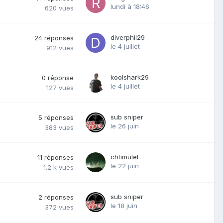
lundi à 18:46
620
vues
diverphil29
24
réponses
le 4 juillet
912
vues
koolshark29
0
réponse
le 4 juillet
127
vues
sub sniper
5
réponses
le 26 juin
383
vues
chtimulet
11
réponses
le 22 juin
1.2 k
vues
sub sniper
2
réponses
le 18 juin
372
vues