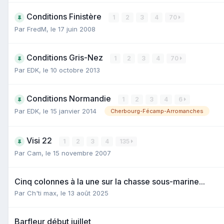
Conditions Finistère
1
2
3
4
70
Par
FredM
,
le 17 juin 2008
Conditions Gris-Nez
1
2
3
4
70
Par
EDK
,
le 10 octobre 2013
Conditions Normandie
1
2
3
4
6
Par
EDK
,
le 15 janvier 2014
Cherbourg-Fécamp-Arromanches
Visi 22
1
2
3
4
135
Par
Cam
,
le 15 novembre 2007
Cinq colonnes à la une sur la chasse sous-marine...
Par
Ch'ti max
,
le 13 août 2025
Barfleur début juillet