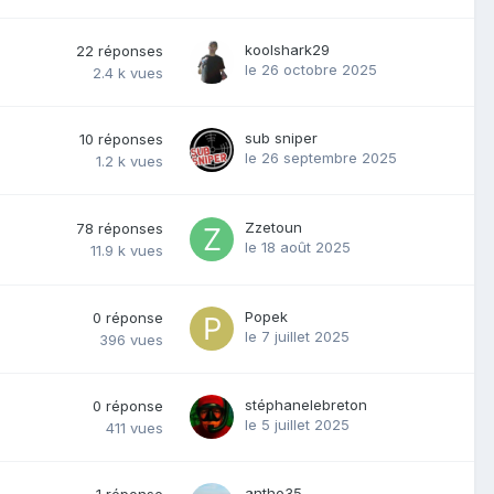
koolshark29
22
réponses
le 26 octobre 2025
2.4 k
vues
sub sniper
10
réponses
le 26 septembre 2025
1.2 k
vues
Zzetoun
78
réponses
le 18 août 2025
11.9 k
vues
Popek
0
réponse
le 7 juillet 2025
396
vues
stéphanelebreton
0
réponse
le 5 juillet 2025
411
vues
antho35