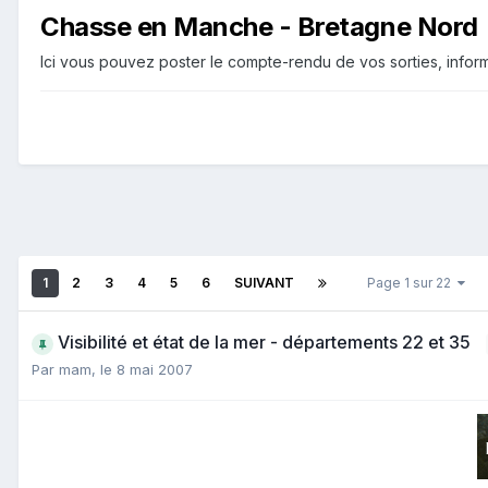
Chasse en Manche - Bretagne Nord
Ici vous pouvez poster le compte-rendu de vos sorties, infor
1
2
3
4
5
6
SUIVANT
Page 1 sur 22
Visibilité et état de la mer - départements 22 et 35
Par
mam
,
le 8 mai 2007