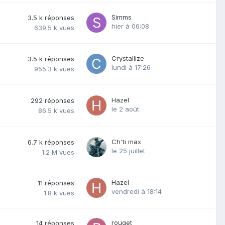
Simms
3.5 k
réponses
hier à 06:08
639.5 k
vues
Crystallize
3.5 k
réponses
lundi à 17:26
955.3 k
vues
Hazel
292
réponses
le 2 août
86.5 k
vues
Ch'ti max
6.7 k
réponses
le 25 juillet
1.2 M
vues
Hazel
11
réponses
vendredi à 18:14
1.8 k
vues
rouget
14
réponses