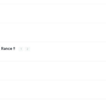
 Rance !!
1
2