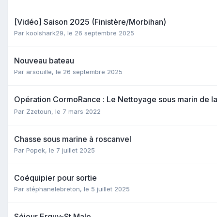
[Vidéo] Saison 2025 (Finistère/Morbihan)
Par
koolshark29
,
le 26 septembre 2025
Nouveau bateau
Par
arsouille
,
le 26 septembre 2025
Opération CormoRance : Le Nettoyage sous marin de la
Par
Zzetoun
,
le 7 mars 2022
Chasse sous marine à roscanvel
Par
Popek
,
le 7 juillet 2025
Coéquipier pour sortie
Par
stéphanelebreton
,
le 5 juillet 2025
Séjour Erquy-St Malo