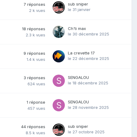
sub sniper
7
réponses
le 31 janvier
2 k
vues
Ch'ti max
18
réponses
le 30 décembre 2025
2.3 k
vues
La crevette 17
9
réponses
le 22 décembre 2025
1.4 k
vues
SENGALOU
3
réponses
le 18 décembre 2025
624
vues
SENGALOU
1
réponse
le 28 novembre 2025
457
vues
sub sniper
44
réponses
le 27 octobre 2025
8.5 k
vues