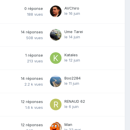
AVChiro
0
réponse
le 16 juin
188
vues
Ume Tarei
14
réponses
le 14 juin
508
vues
Katales
1
réponse
le 12 juin
213
vues
Boo2284
14
réponses
le 11 juin
2.2 k
vues
RENAUD 62
12
réponses
le 6 juin
1.6 k
vues
Man
12
réponses
le 22 mai