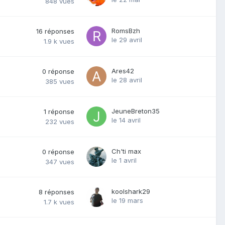
848
vues
RomsBzh
16
réponses
le 29 avril
1.9 k
vues
Ares42
0
réponse
le 28 avril
385
vues
JeuneBreton35
1
réponse
le 14 avril
232
vues
Ch'ti max
0
réponse
le 1 avril
347
vues
koolshark29
8
réponses
le 19 mars
1.7 k
vues