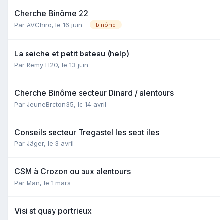
Cherche Binôme 22
Par
AVChiro
,
le 16 juin
binôme
La seiche et petit bateau (help)
Par
Remy H2O
,
le 13 juin
Cherche Binôme secteur Dinard / alentours
Par
JeuneBreton35
,
le 14 avril
Conseils secteur Tregastel les sept iles
Par
Jäger
,
le 3 avril
CSM à Crozon ou aux alentours
Par
Man
,
le 1 mars
Visi st quay portrieux