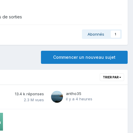
 de sorties
Abonnés
1
Commencer un nouveau sujet
TRIER PAR
antho35
13.4 k
réponses
il y a 4 heures
2.3 M
vues