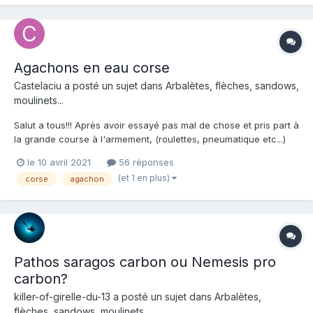
Agachons en eau corse
Castelaciu
a posté un sujet dans
Arbalètes, flèches, sandows,
moulinets...
Salut a tous!!! Après avoir essayé pas mal de chose et pris part à
la grande course à l'armement, (roulettes, pneumatique etc...)
j'en suis au stade où j'aimerais être conseillé sur un nouveau
le 10 avril 2021
56 réponses
fusil 😅. A présent je recherche une arbalète entre 110 et 130 en
(et 1 en plus)
corse
agachon
simple sandow et tête fermée et gros...
Pathos saragos carbon ou Nemesis pro
carbon?
killer-of-girelle-du-13
a posté un sujet dans
Arbalètes,
flèches, sandows, moulinets...