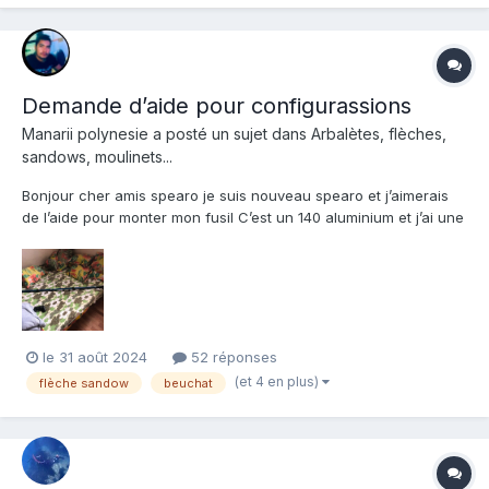
Demande d’aide pour configurassions
Manarii polynesie
a posté un sujet dans
Arbalètes, flèches,
sandows, moulinets...
Bonjour cher amis spearo je suis nouveau spearo et j’aimerais
de l’aide pour monter mon fusil C’est un 140 aluminium et j’ai une
flèche de 1m80 en 7mm rob allen et je voulais savoir quel
diamètre de Sandow utiliser merci
le 31 août 2024
52 réponses
(et 4 en plus)
flèche sandow
beuchat